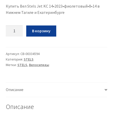
Купить Вел Stels Jet KC 14•2023•фиолетовый•8•14 в
Нижнем Тагиле и Екатеринбурге
Количество
В корзину
Вел
Stels
Jet
KC
Артикул:
CB-00334594
Категория:
STELS
14•2023•фиолетовый•8•14
Метки:
STELS
,
Велосипеды
Описание
Описание