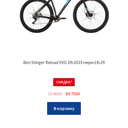
Вел Stinger Reload EVO 29•2023•черн•18•29
СКИДКА*
73 400
₽
69 700
₽
В корзину