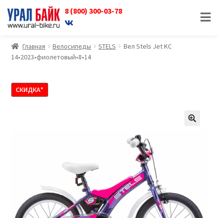
8 (800) 300-03-78
Перейти
Перейти
к
к
навигации
содержимому
Главная
Велосипеды
STELS
Вел Stels Jet KC
14•2023•фиолетовый•8•14
СКИДКА*
🔍