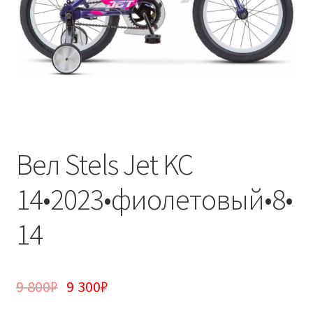
Вел Stels Jet KC
14•2023•фиолетовый•8•
14
9 800
₽
9 300
₽