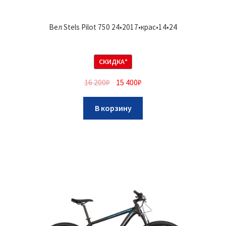
Вел Stels Pilot 750 24•2017•крас•14•24
СКИДКА*
16 200
₽
15 400
₽
В корзину