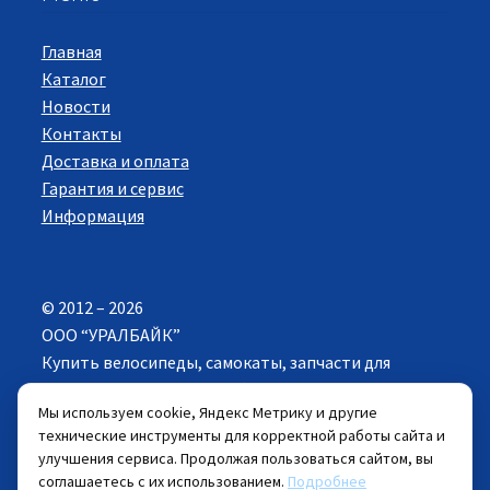
Главная
Каталог
Новости
Контакты
Доставка и оплата
Гарантия и сервис
Информация
© 2012 – 2026
ООО “УРАЛБАЙК”
Купить велосипеды, самокаты, запчасти для
велосипедов в Екатеринбурге. Все права
Мы используем cookie, Яндекс Метрику и другие
защищены.
технические инструменты для корректной работы сайта и
улучшения сервиса. Продолжая пользоваться сайтом, вы
Цены указанные на сайте действуют при
соглашаетесь с их использованием.
Подробнее