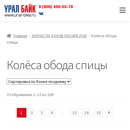
8 (800) 300-03-78
Перейти
Перейти
к
к
навигации
содержимому
Главная
ЗАПЧАСТИ ДЛЯ ВЕЛОСИПЕДОВ
Колёса обода
спицы
Колёса обода спицы
Отображение 1–12 из 169
1
2
3
4
…
13
14
15