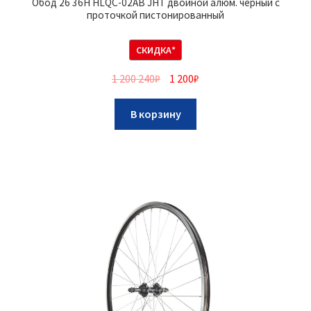
Обод 26 36Н HLQC-02AB JHT двойной алюм. черный с
проточкой пистонированный
СКИДКА*
1 200 240
₽
1 200
₽
В корзину