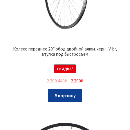
Колесо переднее 29″ обод двойной алюм. черн., V-br,
втулка под быстросъем
СКИДКА*
2 200 440
₽
2 200
₽
В корзину