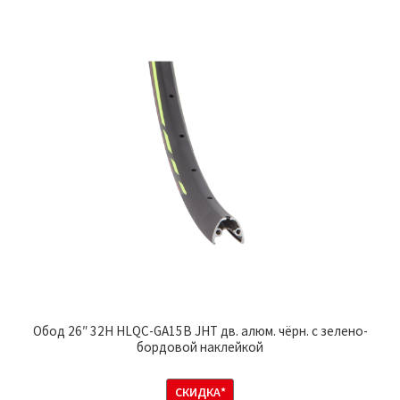
Обод 26″ 32Н HLQC-GA15B JHT дв. алюм. чёрн. с зелено-
бордовой наклейкой
СКИДКА*