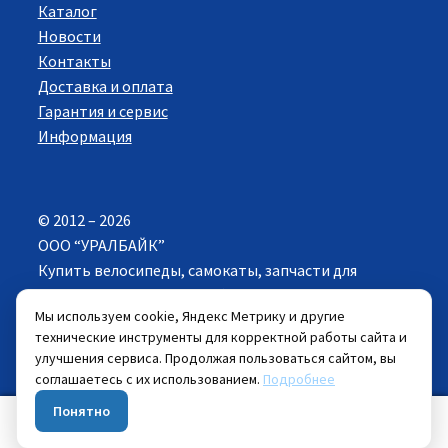
Каталог
Новости
Контакты
Доставка и оплата
Гарантия и сервис
Информация
© 2012 – 2026
ООО “УРАЛБАЙК”
Купить велосипеды, самокаты, запчасти для
велосипедов в Екатеринбурге. Все права
Мы используем cookie, Яндекс Метрику и другие
защищены.
технические инструменты для корректной работы сайта и
улучшения сервиса. Продолжая пользоваться сайтом, вы
Цены указанные на сайте действуют при
соглашаетесь с их использованием.
Подробнее
самовывозе велосипеда из розничных магазинов.
Понятно
0
Искать:
Поиск