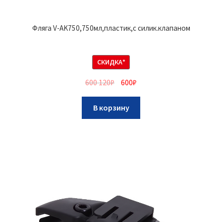
Фляга V-AK750,750мл,пластик,с силик.клапаном
СКИДКА*
600 120
₽
600
₽
В корзину