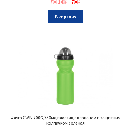
700 140
₽
700
₽
В корзину
Фляга CWB-700G,750мл,пластик,с клапаном и защитным
колпачком,зеленая