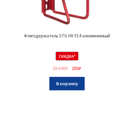
Флягодержатель STG HX-Y14 алюминиевый
СКИДКА*
20 040
₽
200
₽
В корзину