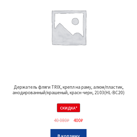
Держатель фляги TRIX, крепл на раму, алюм/пластик,
анодированный/крашеный, красн-черн, 2103(HL-BC20)
СКИДКА*
40 080
₽
400
₽
В корзину