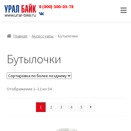
8 (800) 300-03-78
Перейти
Перейти
к
к
навигации
содержимому
Главная
Аксессуары
Бутылочки
Бутылочки
Отображение 1–12 из 54
1
2
3
4
5