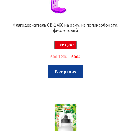
Флягодержатель CB-1460 на раму, из поликарбоната,
фиолетовый
СКИДКА*
600 120
₽
600
₽
В корзину