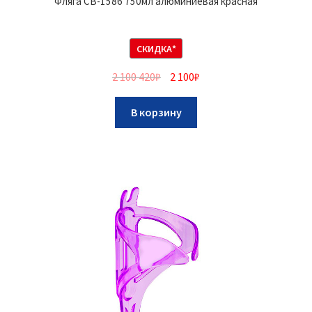
Фляга CB-1586 750мл алюминиевая красная
СКИДКА*
2 100 420
₽
2 100
₽
В корзину