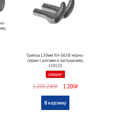
но-
ами,
Грипсы 130мм XH-G63B чёрно-
серые с рогами и заглушками,
150133
СКИДКА*
1 200 240
₽
1 200
₽
В корзину