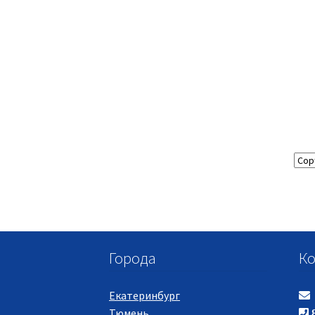
Города
Ко
Екатеринбург
Тюмень
8