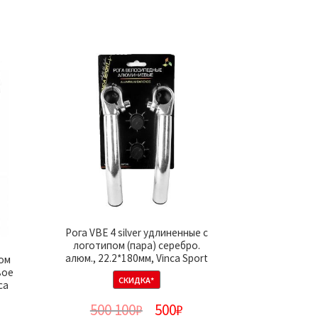
Рога VBE 4 silver удлиненные с
логотипом (пара) серебро.
алюм., 22.2*180мм, Vinca Sport
пом
вое
СКИДКА*
ca
500 100
₽
500
₽