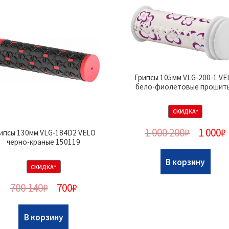
Грипсы 105мм VLG-200-1 VE
бело-фиолетовые прошит
СКИДКА*
1 000 200
₽
1 000
₽
ипсы 130мм VLG-184D2 VELO
черно-краные 150119
В корзину
СКИДКА*
700 140
₽
700
₽
В корзину