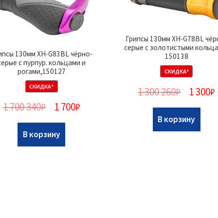
Грипсы 130мм XH-G78BL чёр
серые с золотистыми кольц
ипсы 130мм XH-G83BL чёрно-
150138
серые с пурпур. кольцами и
рогами,150127
СКИДКА*
СКИДКА*
1 300 260
₽
1 300
₽
1 700 340
₽
1 700
₽
В корзину
В корзину