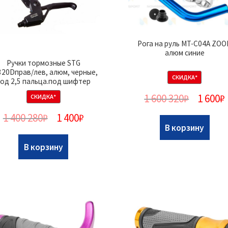
Рога на руль MT-C04A ZO
алюм синие
Ручки тормозные STG
320Dправ/лев, алюм, черные,
СКИДКА*
од 2,5 пальца.под шифтер
1 600 320
₽
1 600
₽
СКИДКА*
1 400 280
₽
1 400
₽
В корзину
В корзину