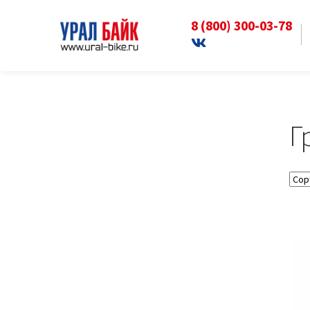
8 (800) 300-03-78
Перейти
Перейти
к
к
Главная
Аксессуары
Грипсы ручки
навигации
содержимому
Г