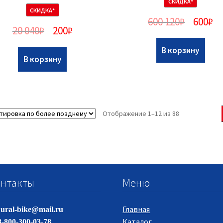
СКИДКА*
СКИДКА*
600 120
₽
600
₽
20 040
₽
200
₽
В корзину
В корзину
Отображение 1–12 из 88
нтакты
Меню
Главная
ural-bike@mail.ru
Каталог
-800-300-03-78