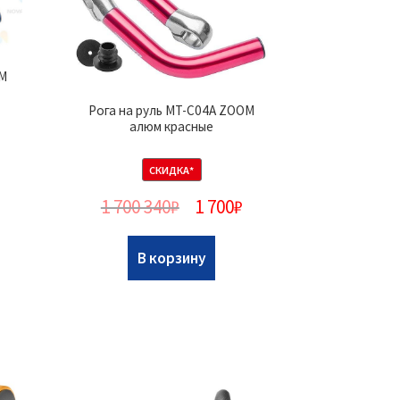
OM
Рога на руль MT-C04A ZOOM
алюм красные
СКИДКА*
1 700 340
₽
1 700
₽
В корзину