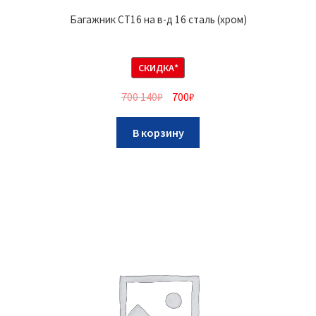
Багажник CT16 на в-д 16 сталь (хром)
СКИДКА*
700 140
₽
700
₽
В корзину