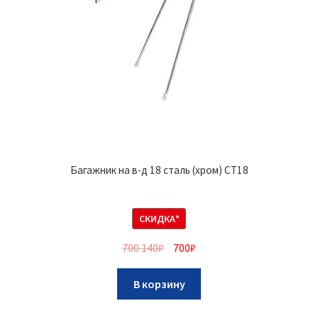
Багажник на в-д 18 сталь (хром) CT18
СКИДКА*
700 140
₽
700
₽
В корзину