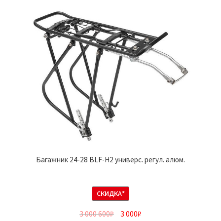
Багажник 24-28 BLF-H2 универс. регул. алюм.
СКИДКА*
3 000 600
₽
3 000
₽