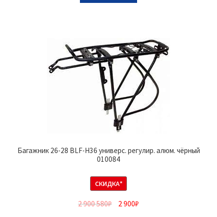
Багажник 26-28 BLF-H36 универс. регулир. алюм. чёрный
010084
СКИДКА*
2 900 580
₽
2 900
₽