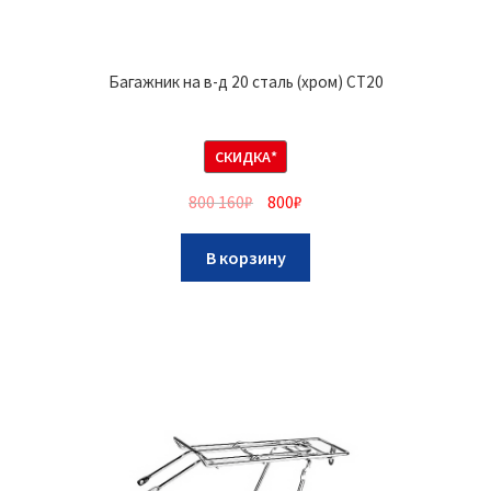
Багажник на в-д 20 сталь (хром) CT20
СКИДКА*
800 160
₽
800
₽
В корзину