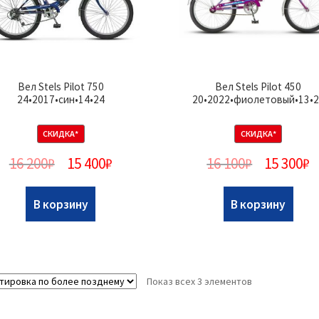
Вел Stels Pilot 750
Вел Stels Pilot 450
24•2017•син•14•24
20•2022•фиолетовый•13•2
СКИДКА*
СКИДКА*
16 200
₽
15 400
₽
16 100
₽
15 300
₽
В корзину
В корзину
Показ всех 3 элементов