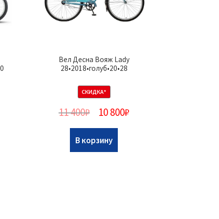
Вел Десна Вояж Lady
0
28•2018•голуб•20•28
СКИДКА*
11 400
₽
10 800
₽
В корзину