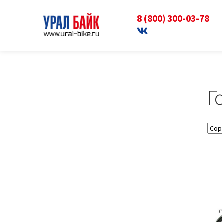
8 (800) 300-03-78
Перейти
Перейти
к
к
Главная
Велосипеды
Городские велосип
навигации
содержимому
Г