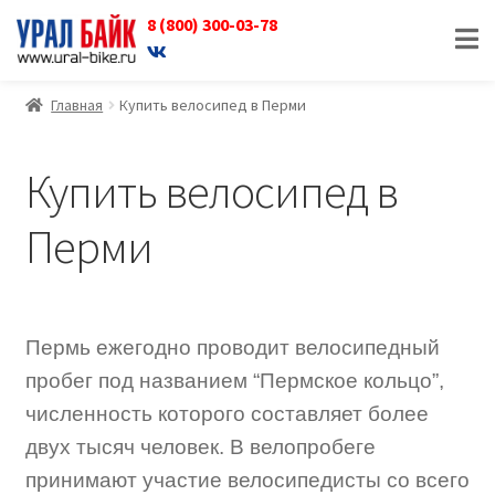
8 (800) 300-03-78
Перейти
Перейти
к
к
навигации
содержимому
Главная
Купить велосипед в Перми
Купить велосипед в
Перми
Пермь ежегодно проводит велосипедный
пробег под названием “Пермское кольцо”,
численность которого составляет более
двух тысяч человек. В велопробеге
принимают участие велосипедисты со всего