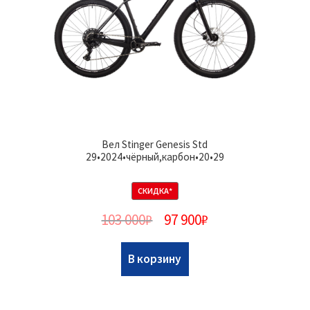
Вел Stinger Genesis Std
29•2024•чёрный,карбон•20•29
СКИДКА*
103 000
₽
97 900
₽
В корзину