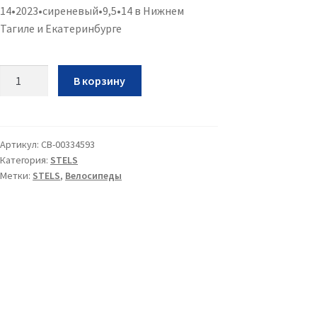
14•2023•сиреневый•9,5•14 в Нижнем
Тагиле и Екатеринбурге
Количество
В корзину
Вел
Stels
Flyte
14•2023•сиреневый•9,5•14
Артикул:
CB-00334593
Категория:
STELS
Метки:
STELS
,
Велосипеды