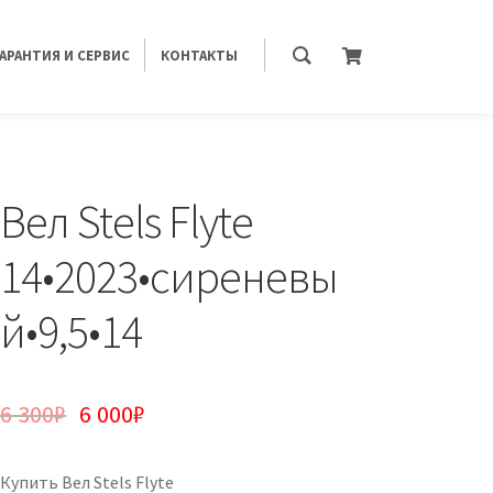
ГАРАНТИЯ И СЕРВИС
КОНТАКТЫ
Вел Stels Flyte
14•2023•сиреневы
й•9,5•14
6 300
₽
6 000
₽
Купить Вел Stels Flyte