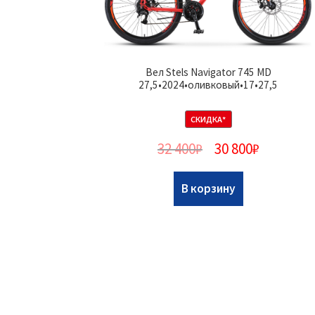
Вел Stels Navigator 745 MD
27,5•2024•оливковый•17•27,5
СКИДКА*
32 400
₽
30 800
₽
В корзину