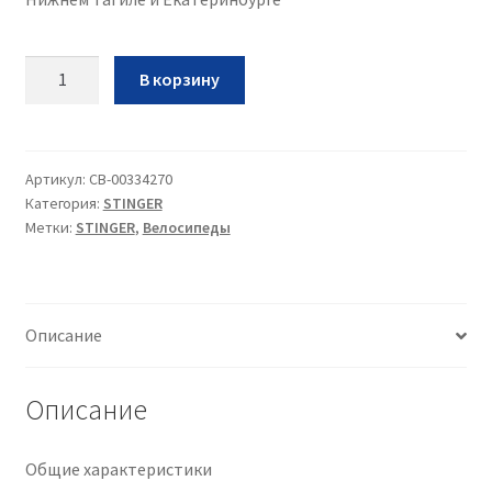
Количество
В корзину
Вел
Stinger
Stream
Evo
Артикул:
CB-00334270
Категория:
STINGER
700C
Метки:
STINGER
,
Велосипеды
•2021•синий•18•28
Описание
Описание
Общие характеристики