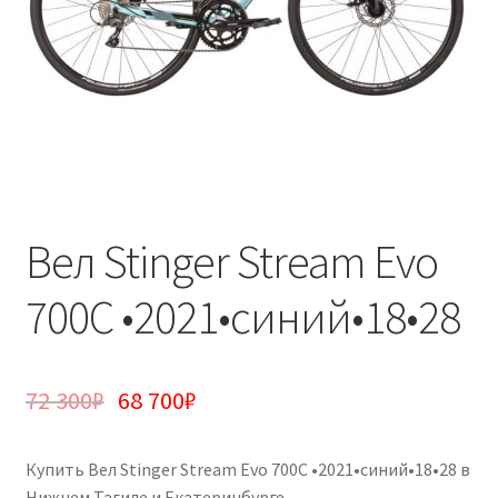
Вел Stinger Stream Evo
700C •2021•синий•18•28
72 300
₽
68 700
₽
Купить Вел Stinger Stream Evo 700C •2021•синий•18•28 в
Нижнем Тагиле и Екатеринбурге