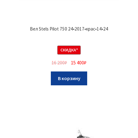
Вел Stels Pilot 750 24•2017•крас•14•24
СКИДКА*
16 200
₽
15 400
₽
В корзину