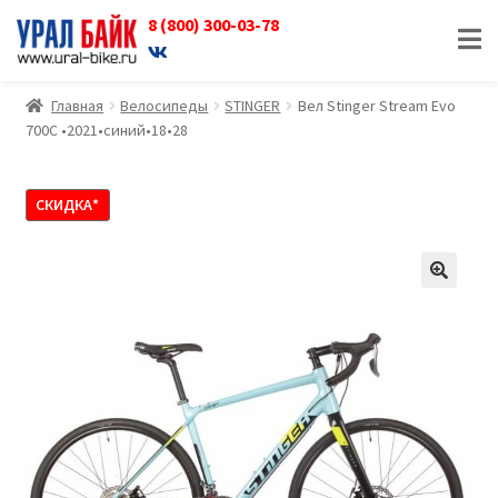
8 (800) 300-03-78
Перейти
Перейти
к
к
навигации
содержимому
Главная
Велосипеды
STINGER
Вел Stinger Stream Evo
700C •2021•синий•18•28
СКИДКА*
🔍