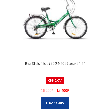
Вел Stels Pilot 750 24•2019•зел•14•24
СКИДКА*
16 200
₽
15 400
₽
В корзину