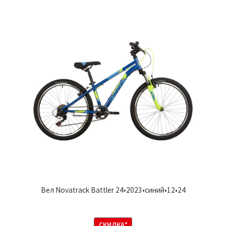
Вел Novatrack Battler 24•2023•синий•12•24
СКИДКА*