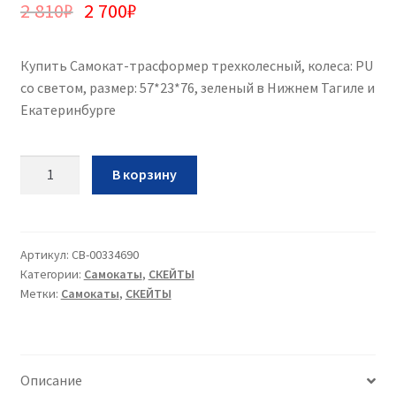
2 810
₽
2 700
₽
Купить Самокат-трасформер трехколесный, колеса: PU
со светом, размер: 57*23*76, зеленый в Нижнем Тагиле и
Екатеринбурге
Количество
В корзину
Самокат-
трасформер
трехколесный,
колеса:
Артикул:
CB-00334690
Категории:
Самокаты
,
СКЕЙТЫ
PU
Метки:
Самокаты
,
СКЕЙТЫ
со
светом,
размер:
57*23*76,
Описание
зеленый