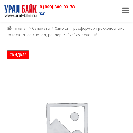
8 (800) 300-03-78
Перейти
Перейти
к
к
навигации
содержимому
Главная
Самокаты
Самокат-трасформер трехколесный,
колеса: PU со светом, размер: 57*23*76, зеленый
СКИДКА*