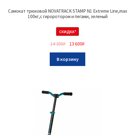
Самокат трюковой NOVATRACK STAMP N1 Extreme Line,max
100кг,c гироротором и пегами, зеленый
СКИДКА*
14 300
₽
13 600
₽
В корзину