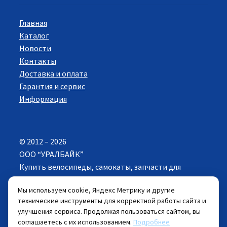
Главная
Каталог
Новости
Контакты
Доставка и оплата
Гарантия и сервис
Информация
© 2012 – 2026
ООО “УРАЛБАЙК”
Купить велосипеды, самокаты, запчасти для
велосипедов в Екатеринбурге. Все права
Мы используем cookie, Яндекс Метрику и другие
защищены.
технические инструменты для корректной работы сайта и
улучшения сервиса. Продолжая пользоваться сайтом, вы
Цены указанные на сайте действуют при
соглашаетесь с их использованием.
Подробнее