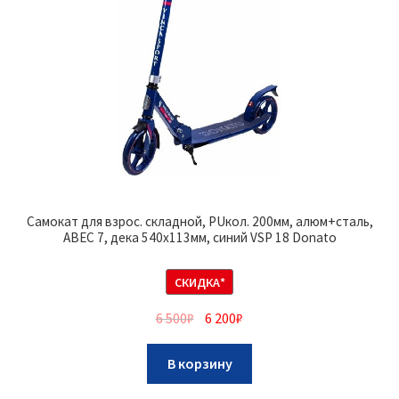
Самокат для взрос. складной, PUкол. 200мм, алюм+сталь,
ABEC 7, дека 540х113мм, синий VSP 18 Donato
СКИДКА*
6 500
₽
6 200
₽
В корзину