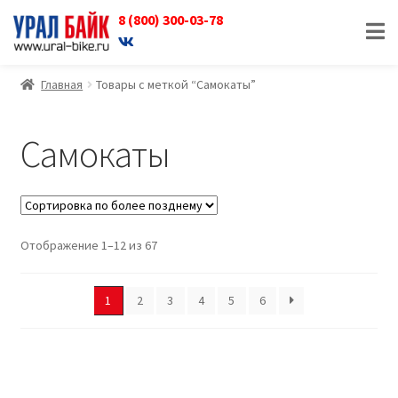
8 (800) 300-03-78
Перейти
Перейти
к
к
навигации
содержимому
Главная
Товары с меткой “Самокаты”
Самокаты
Отображение 1–12 из 67
1
2
3
4
5
6