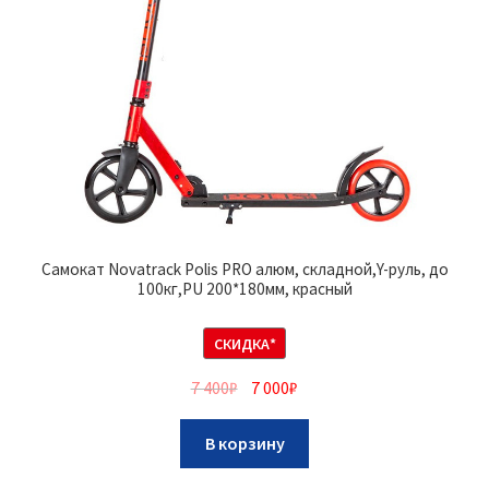
Самокат Novatrack Polis PRO алюм, складной,Y-руль, до
100кг,PU 200*180мм, красный
СКИДКА*
7 400
₽
7 000
₽
В корзину