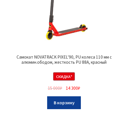
Самокат NOVATRACK PIXEL’90, PU колеса 110 мм с
алюмин.ободом, жесткость PU 88A, красный
СКИДКА*
15 000
₽
14 300
₽
В корзину