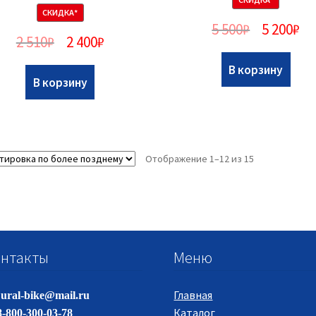
СКИДКА*
5 500
₽
5 200
₽
2 510
₽
2 400
₽
В корзину
В корзину
Отображение 1–12 из 15
нтакты
Меню
Главная
ural-bike@mail.ru
Каталог
-800-300-03-78