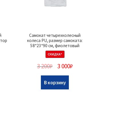
й
Самокат четырехколесный
ятор
колеса PU, размер самоката:
58*23*90 см, фиолетовый
СКИДКА*
3 200
₽
3 000
₽
В корзину