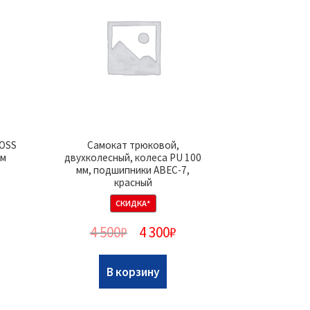
BOSS
Самокат трюковой,
см
двухколесный, колеса PU 100
мм, подшипники ABEC-7,
красный
СКИДКА*
4 500
₽
4 300
₽
В корзину