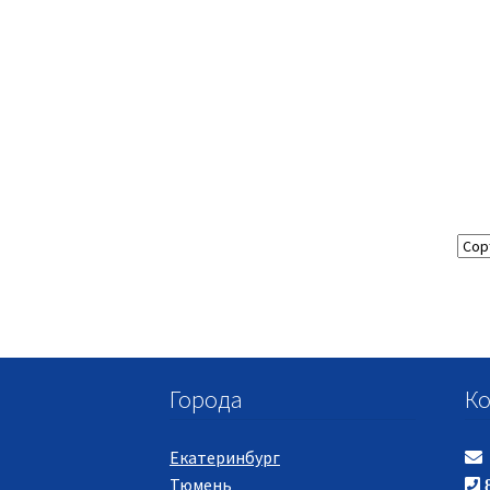
Города
Ко
Екатеринбург
Тюмень
8