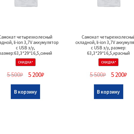
Самокат четырехколесный
Самокат четырехколесны
адной, li-ion 3,7V аккумулятор
складной, li-ion 3,7V аккумул
с USB з/у,
с USB з/у, размер:
размер:63,3*29*16,5,синий
63,3*29*16,5,красный
СКИДКА*
СКИДКА*
5 500
₽
5 200
₽
5 500
₽
5 200
₽
В корзину
В корзину