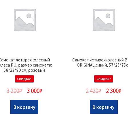
Самокат четырехколесный
Самокат четырехколесный 
олеса PU, размер самоката:
ORIGINAL,синий, 57*25*75
58*23*90 см, розовый
СКИДКА*
СКИДКА*
3 200
₽
3 000
₽
2 420
₽
2 300
₽
В корзину
В корзину