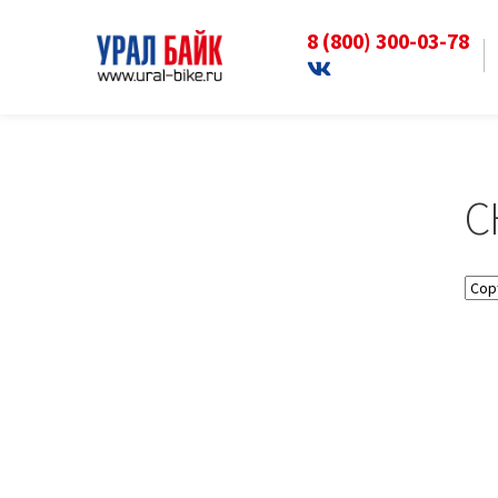
8 (800) 300-03-78
Перейти
Перейти
к
к
Главная
СКЕЙТЫ
навигации
содержимому
С