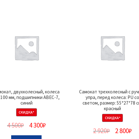
мокат, двухколесный, колеса
Самокат трехколесный с ру
 100 мм, подшипники ABEC-7,
упра, перед колеса: PU с
синий
светом, размер: 55*27*78 с
красный
СКИДКА*
СКИДКА*
4 500
₽
4 300
₽
2 920
₽
2 800
₽