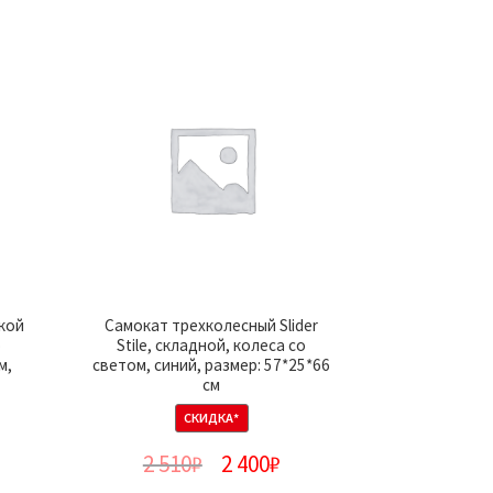
чкой
Самокат трехколесный Slider
о
Stile, складной, колеса со
м,
светом, синий, размер: 57*25*66
см
СКИДКА*
2 510
₽
2 400
₽