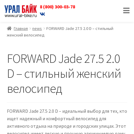
8 (800) 300-03-78
Перейти
Перейти
к
к
навигации
содержимому
Главная
news
FORWARD Jade 27.5 2.0 D – стильный
женский велосипед
FORWARD Jade 27.5 2.0
D – стильный женский
велосипед
FORWARD Jade 27.5 2.0 D – идеальный выбор для тех, кто
ищет надежный и комфортный велосипед для
активного отдыха на природе и городских улицах. Этот
велосипед имеет легкую и прочную алюминиевую раму