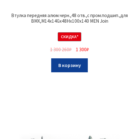
Втулка передняя алюм.черн.,48 отв.,с пром.подшип.,для
BMX,M14х14Gх48Hх100х140 MEN Join
СКИДКА*
1 300 260
₽
1 300
₽
В корзину