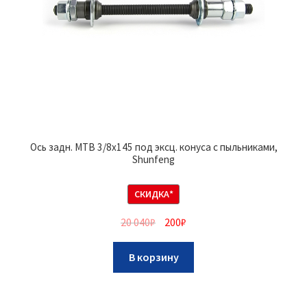
Ось задн. MTB 3/8х145 под эксц. конуса с пыльниками,
Shunfeng
СКИДКА*
20 040
₽
200
₽
В корзину