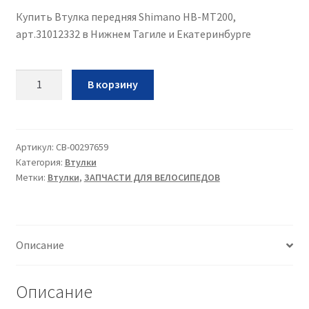
Купить Втулка передняя Shimano HB-MT200,
арт.31012332 в Нижнем Тагиле и Екатеринбурге
Количество
В корзину
Втулка
передняя
Shimano
HB-
Артикул:
CB-00297659
Категория:
Втулки
MT200,
Метки:
Втулки
,
ЗАПЧАСТИ ДЛЯ ВЕЛОСИПЕДОВ
арт.31012332
Описание
Описание