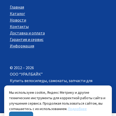
Главная
Каталог
Новости
Контакты
Доставка и оплата
Гарантия и сервис
Информация
© 2012 – 2026
ООО “УРАЛБАЙК”
Купить велосипеды, самокаты, запчасти для
велосипедов в Екатеринбурге. Все права
Мы используем cookie, Яндекс Метрику и другие
защищены.
технические инструменты для корректной работы сайта и
улучшения сервиса. Продолжая пользоваться сайтом, вы
Цены указанные на сайте действуют при
соглашаетесь с их использованием.
Подробнее
самовывозе велосипеда из розничных магазинов.