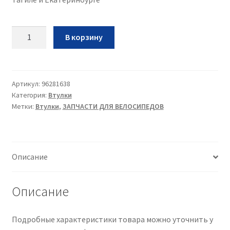
Количество
В корзину
Втулка
задняя
Фалкон
32
Артикул:
96281638
Категория:
Втулки
спицы
Метки:
Втулки
,
ЗАПЧАСТИ ДЛЯ ВЕЛОСИПЕДОВ
Sora
Описание
Описание
Подробные характеристики товара можно уточнить у