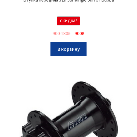
СКИДКА*
900 180
₽
900
₽
В корзину