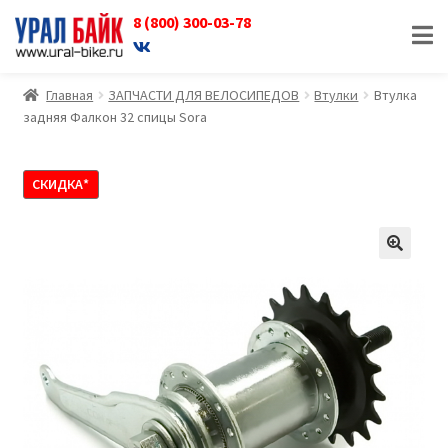
8 (800) 300-03-78
Перейти
Перейти
к
к
навигации
содержимому
Главная
ЗАПЧАСТИ ДЛЯ ВЕЛОСИПЕДОВ
Втулки
Втулка
задняя Фалкон 32 спицы Sora
СКИДКА*
🔍