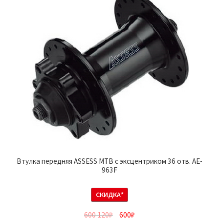
Втулка передняя ASSESS MTB с эксцентриком 36 отв. AE-
963F
СКИДКА*
600 120
₽
600
₽