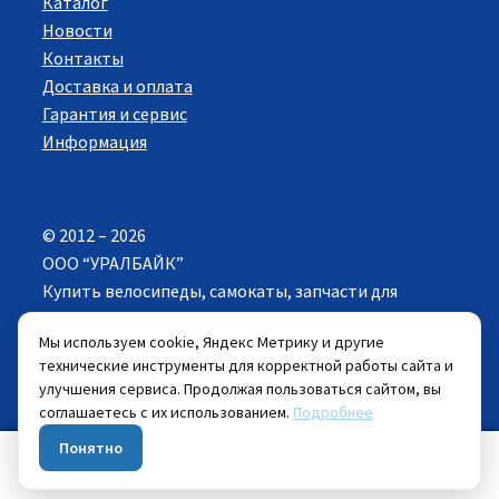
Каталог
Новости
Контакты
Доставка и оплата
Гарантия и сервис
Информация
© 2012 – 2026
ООО “УРАЛБАЙК”
Купить велосипеды, самокаты, запчасти для
велосипедов в Екатеринбурге. Все права
Мы используем cookie, Яндекс Метрику и другие
защищены.
технические инструменты для корректной работы сайта и
улучшения сервиса. Продолжая пользоваться сайтом, вы
Цены указанные на сайте действуют при
соглашаетесь с их использованием.
Подробнее
самовывозе велосипеда из розничных магазинов.
Понятно
0
Искать:
Поиск