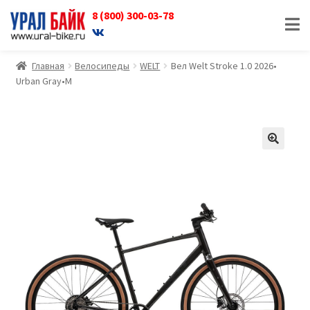
8 (800) 300-03-78
Перейти
Перейти
к
к
навигации
содержимому
Главная
Велосипеды
WELT
Вел Welt Stroke 1.0 2026•
Urban Gray•M
🔍