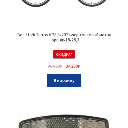
Вел Stark Terros V 28,3•2024•черн матовый метал
+оранж•18•28,3
СКИДКА*
36 000
₽
34 200
₽
В корзину