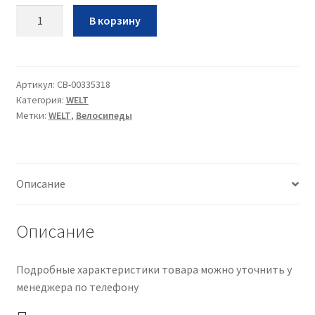
Количество
В корзину
Вел
Welt
Stroke
1.0
Артикул:
CB-00335318
Категория:
WELT
2026•
Метки:
WELT
,
Велосипеды
Urban
Gray•M
Описание
Описание
Подробные характеристики товара можно уточнить у
менеджера по телефону