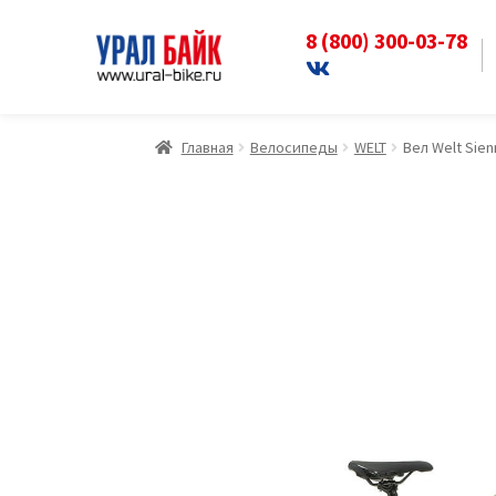
8 (800) 300-03-78
Перейти
Перейти
к
к
навигации
содержимому
Главная
Велосипеды
WELT
Вел Welt Sien