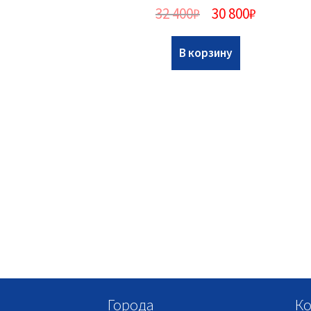
32 400
₽
30 800
₽
В корзину
Города
Ко