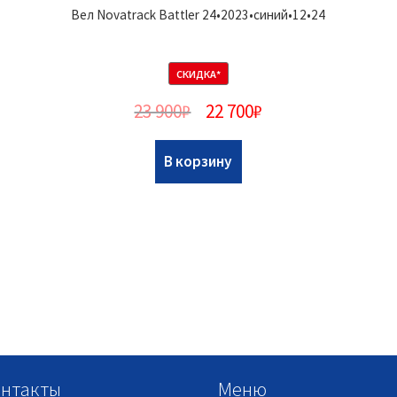
Вел Novatrack Battler 24•2023•синий•12•24
СКИДКА*
23 900
₽
22 700
₽
В корзину
нтакты
Меню