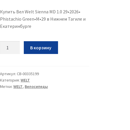
Купить Вел Welt Sienna MD 1.0 29•2026•
Phistachio Green•M•29 в Нижнем Тагиле и
Екатеринбурге
Количество
В корзину
Вел
Welt
Sienna
MD
Артикул:
CB-00335199
Категория:
WELT
1.0
Метки:
WELT
,
Велосипеды
29•2026•
Phistachio
Green•M•29