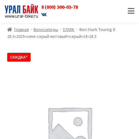
8 (800) 300-03-78
Перейти
Перейти
к
к
навигации
содержимому
Главная
Велосипеды
STARK
Вел Stark Touring D
28.3•2025•сине-серый матовый+серый•18•28.3
СКИДКА*