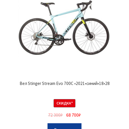
Вел Stinger Stream Evo 700C •2021•синий•18•28
СКИДКА*
72 300
₽
68 700
₽