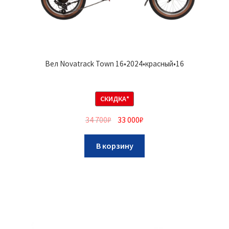
Вел Novatrack Town 16•2024•красный•16
СКИДКА*
34 700
₽
33 000
₽
В корзину