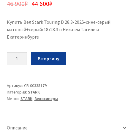
46 900
₽
44 600
₽
Купить Вел Stark Touring D 28.3•2025•сине-серый
матовый+серый•18•28.3 в Нижнем Тагиле и
Екатеринбурге
Количество
В корзину
Вел
Stark
Touring
D
Артикул:
CB-00335179
Категория:
STARK
28.3•2025•сине-
Метки:
STARK
,
Велосипеды
серый
матовый+серый•18•28.3
Описание