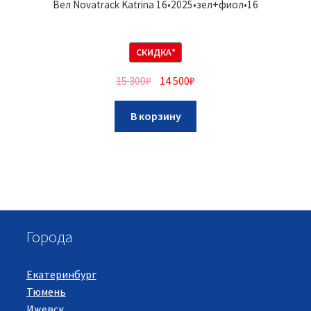
Вел Novatrack Katrina 16•2025•зел+фиол•16
СКИДКА*
15 300
₽
14 500
₽
В корзину
Города
Екатеринбург
Тюмень
Ижевск