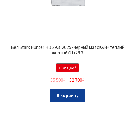
Вел Stark Hunter HD 29.3•2025• черный матовый+теплый
желтый•21•29.3
СКИДКА*
55 500
₽
52 700
₽
В корзину