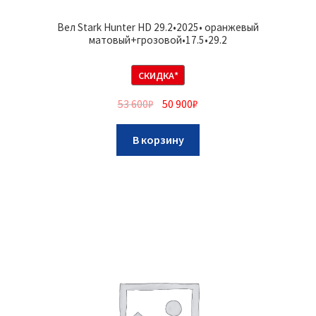
Вел Stark Hunter HD 29.2•2025• оранжевый
матовый+грозовой•17.5•29.2
СКИДКА*
53 600
₽
50 900
₽
В корзину