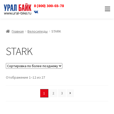
8 (800) 300-03-78
Перейти
Перейти
к
к
навигации
содержимому
Главная
Велосипеды
STARK
STARK
Отображение 1–12 из 27
1
2
3