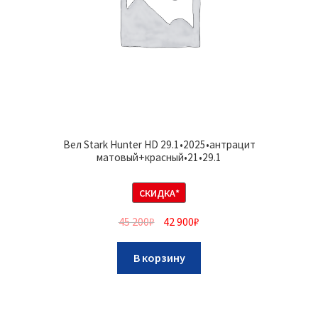
Вел Stark Hunter HD 29.1•2025•антрацит
матовый+красный•21•29.1
СКИДКА*
45 200
₽
42 900
₽
В корзину