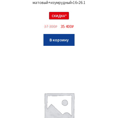
матовый+изумрудный•16•26.1
СКИДКА*
37 300
₽
35 400
₽
В корзину