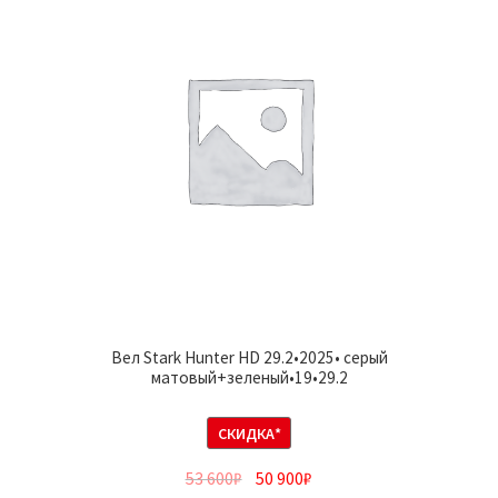
Вел Stark Hunter HD 29.2•2025• серый
матовый+зеленый•19•29.2
СКИДКА*
53 600
₽
50 900
₽