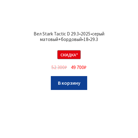
Вел Stark Tactic D 29.3•2025•серый
матовый+бордовый•18•29.3
СКИДКА*
52 300
₽
49 700
₽
В корзину