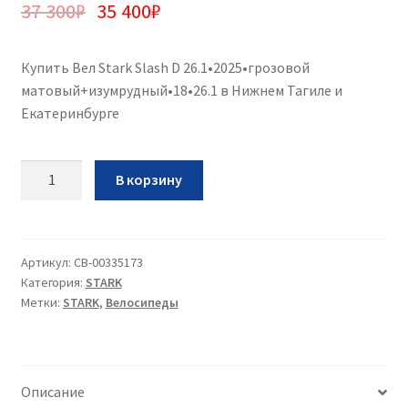
37 300
₽
35 400
₽
Купить Вел Stark Slash D 26.1•2025•грозовой
матовый+изумрудный•18•26.1 в Нижнем Тагиле и
Екатеринбурге
Количество
В корзину
Вел
Stark
Slash
D
Артикул:
CB-00335173
Категория:
STARK
26.1•2025•грозовой
Метки:
STARK
,
Велосипеды
матовый+изумрудный•18•26.1
Описание