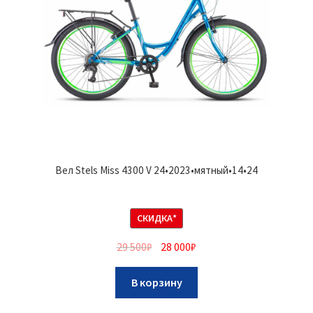
Вел Stels Miss 4300 V 24•2023•мятный•14•24
СКИДКА*
29 500
₽
28 000
₽
В корзину