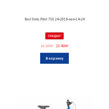
Вел Stels Pilot 750 24•2019•зел•14•24
СКИДКА*
16 200
₽
15 400
₽
В корзину