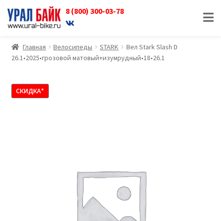
8 (800) 300-03-78
Перейти
Перейти
к
к
навигации
содержимому
Главная
Велосипеды
STARK
Вел Stark Slash D
26.1•2025•грозовой матовый+изумрудный•18•26.1
СКИДКА*