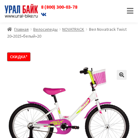
8 (800) 300-03-78
Перейти
Перейти
к
к
навигации
содержимому
Главная
Велосипеды
NOVATRACK
Вел Novatrack Twist
20•2025•белый•20
СКИДКА*
🔍