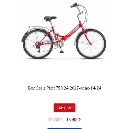
Вел Stels Pilot 750 24•2017•крас•14•24
СКИДКА*
16 200
₽
15 400
₽