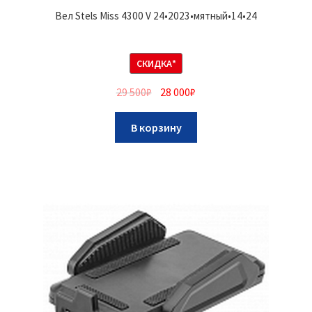
Вел Stels Miss 4300 V 24•2023•мятный•14•24
СКИДКА*
29 500
₽
28 000
₽
В корзину