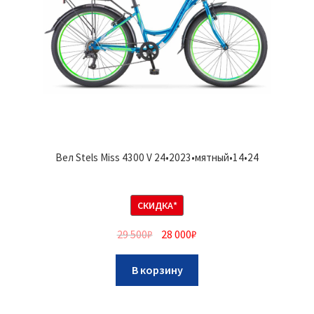
Вел Stels Miss 4300 V 24•2023•мятный•14•24
СКИДКА*
29 500
₽
28 000
₽
В корзину