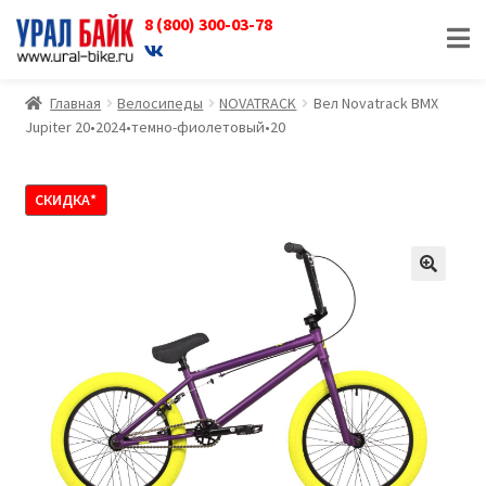
8 (800) 300-03-78
Перейти
Перейти
к
к
навигации
содержимому
Главная
Велосипеды
NOVATRACK
Вел Novatrack BMX
Jupiter 20•2024•темно-фиолетовый•20
СКИДКА*
🔍