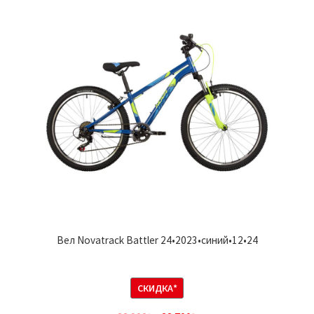
Вел Novatrack Battler 24•2023•синий•12•24
СКИДКА*