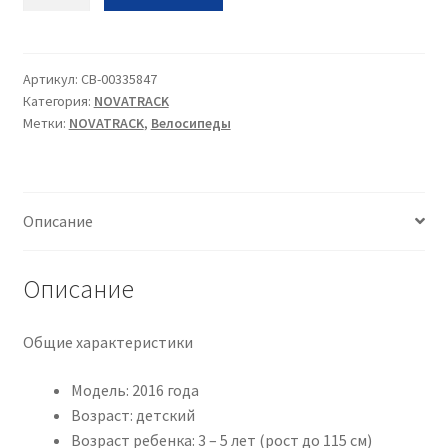
Вел
Novatrack
BMX
Jupiter
Артикул:
CB-00335847
Категория:
NOVATRACK
20•2024•темно-
Метки:
NOVATRACK
,
Велосипеды
фиолетовый•20
Описание
Описание
Общие характеристики
Модель: 2016 года
Возраст: детский
Возраст ребенка: 3 – 5 лет (рост до 115 см)