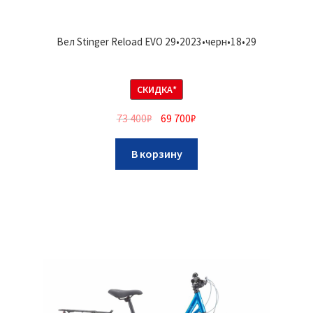
Вел Stinger Reload EVO 29•2023•черн•18•29
СКИДКА*
73 400
₽
69 700
₽
В корзину