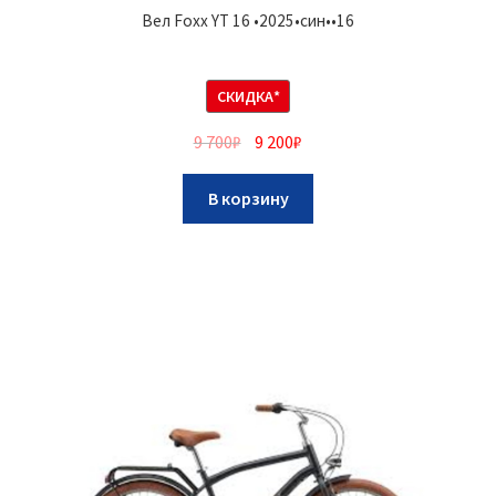
Вел Foxx YT 16 •2025•син••16
СКИДКА*
9 700
₽
9 200
₽
В корзину