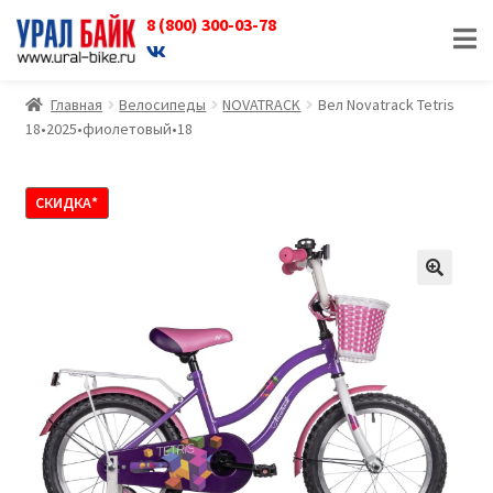
8 (800) 300-03-78
Перейти
Перейти
к
к
навигации
содержимому
Главная
Велосипеды
NOVATRACK
Вел Novatrack Tetris
18•2025•фиолетовый•18
СКИДКА*
🔍