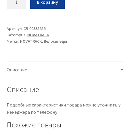
В корзину
Вел
Novatrack
Tetris
18•2025•фиолетовый•18
Артикул:
CB-00335656
Категория:
NOVATRACK
Метки:
NOVATRACK
,
Велосипеды
Описание
Описание
Подробные характеристики товара можно уточнить у
менеджера по телефону
Похожие товары