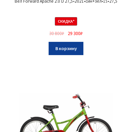
Вел Forward Apache 2.0 D 27,5•2021•син+зел•15•27,5
СКИДКА*
30 800
₽
29 300
₽
В корзину