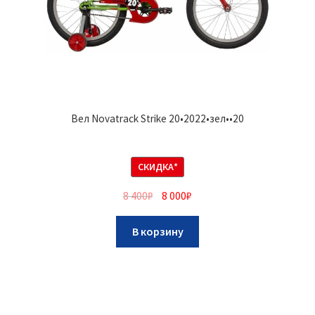
Вел Novatrack Strike 20•2022•зел••20
СКИДКА*
8 400
₽
8 000
₽
В корзину