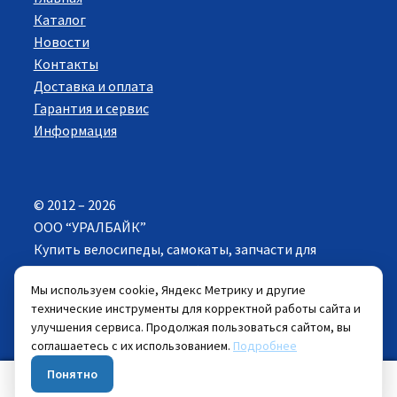
Каталог
Новости
Контакты
Доставка и оплата
Гарантия и сервис
Информация
© 2012 – 2026
ООО “УРАЛБАЙК”
Купить велосипеды, самокаты, запчасти для
велосипедов в Екатеринбурге. Все права
Мы используем cookie, Яндекс Метрику и другие
защищены.
технические инструменты для корректной работы сайта и
улучшения сервиса. Продолжая пользоваться сайтом, вы
Цены указанные на сайте действуют при
соглашаетесь с их использованием.
Подробнее
самовывозе велосипеда из розничных магазинов.
Понятно
0