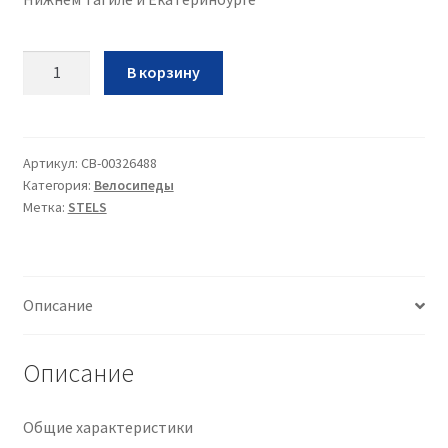
Количество
В корзину
Вел
Stels
Jast
KB
Артикул:
CB-00326488
Категория:
Велосипеды
16•2024•мятный•9•16
Метка:
STELS
Описание
Описание
Общие характеристики