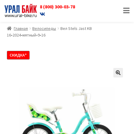
8 (800) 300-03-78
Перейти
Перейти
к
к
навигации
содержимому
Главная
Велосипеды
Вел Stels Jast KB
16•2024•мятный•9•16
СКИДКА*
🔍