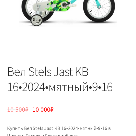
Вел Stels Jast KB
16•2024•мятный•9•16
10 500
₽
10 000
₽
Купить Вел Stels Jast KB 16•2024•мятный•9•16 в
Нижнем Тагиле и Екатеринбурге