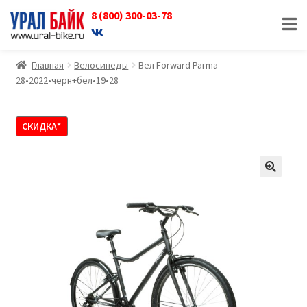
8 (800) 300-03-78
Перейти
Перейти
к
к
навигации
содержимому
Главная
Велосипеды
Вел Forward Parma
28•2022•черн+бел•19•28
СКИДКА*
🔍