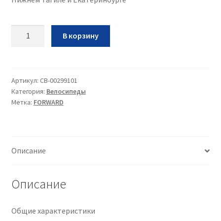
Количество
В корзину
Вел
Forward
Parma
28•2022•черн+бел•19•28
Артикул:
CB-00299101
Категория:
Велосипеды
Метка:
FORWARD
Описание
Описание
Общие характеристики