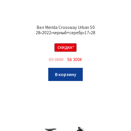
Вел Merida Crossway Urban 50
28•2022•черный+серебр•17•28
СКИДКА*
59 300
₽
56 300
₽
В корзину