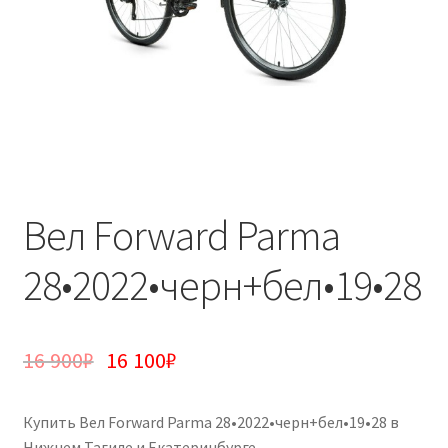
Вел Forward Parma
28•2022•черн+бел•19•28
16 900
₽
16 100
₽
Купить Вел Forward Parma 28•2022•черн+бел•19•28 в
Нижнем Тагиле и Екатеринбурге