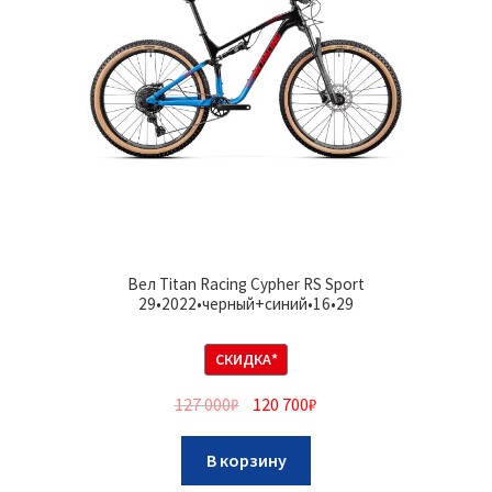
Вел Titan Racing Cypher RS Sport
29•2022•черный+синий•16•29
СКИДКА*
127 000
₽
120 700
₽
В корзину