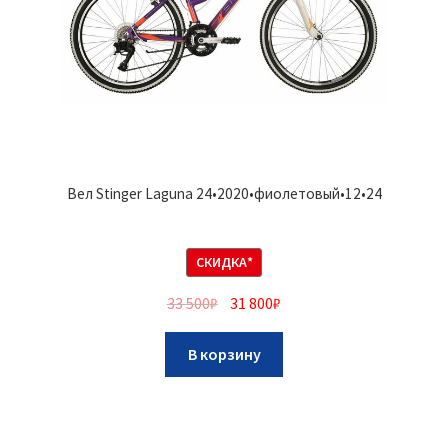
Вел Stinger Laguna 24•2020•фиолетовый•12•24
СКИДКА*
33 500
₽
31 800
₽
В корзину