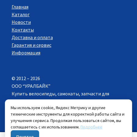
Главная
Каталог
Новости
Контакты
Доставка и оплата
Гарантия и сервис
Информация
© 2012 – 2026
ООО “УРАЛБАЙК”
Купить велосипеды, самокаты, запчасти для
велосипедов в Екатеринбурге. Все права
Мы используем cookie, Яндекс Метрику и другие
защищены.
технические инструменты для корректной работы сайта и
улучшения сервиса. Продолжая пользоваться сайтом, вы
Цены указанные на сайте действуют при
соглашаетесь с их использованием.
Подробнее
самовывозе велосипеда из розничных магазинов.
Понятно