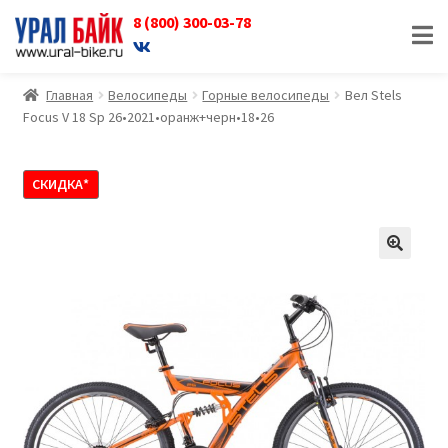
8 (800) 300-03-78
Перейти
Перейти
к
к
навигации
содержимому
Главная
Велосипеды
Горные велосипеды
Вел Stels
Focus V 18 Sp 26•2021•оранж+черн•18•26
СКИДКА*
🔍