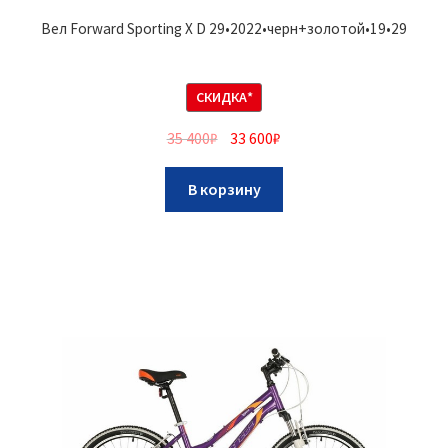
Вел Forward Sporting X D 29•2022•черн+золотой•19•29
СКИДКА*
35 400
₽
33 600
₽
В корзину