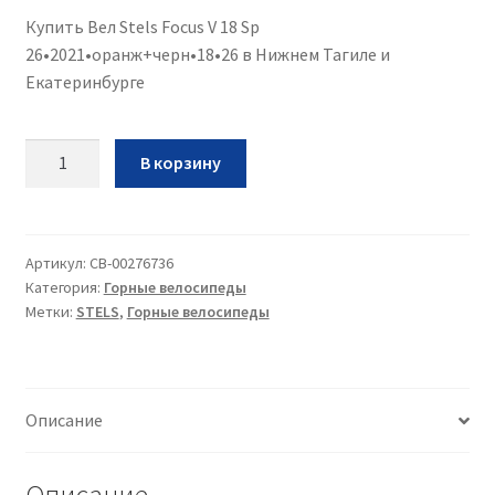
Купить Вел Stels Focus V 18 Sp
26•2021•оранж+черн•18•26 в Нижнем Тагиле и
Екатеринбурге
Количество
В корзину
Вел
Stels
Focus
V
Артикул:
CB-00276736
Категория:
Горные велосипеды
18
Метки:
STELS
,
Горные велосипеды
Sp
26•2021•оранж+черн•18•26
Описание
Описание