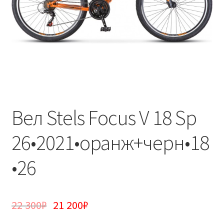
Вел Stels Focus V 18 Sp
26•2021•оранж+черн•18
•26
22 300
₽
21 200
₽