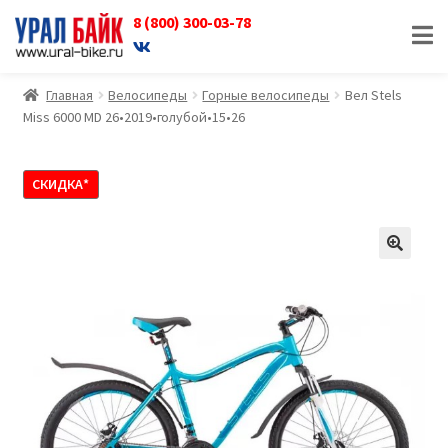
8 (800) 300-03-78
Перейти
Перейти
к
к
навигации
содержимому
Главная
Велосипеды
Горные велосипеды
Вел Stels
Miss 6000 MD 26•2019•голубой•15•26
СКИДКА*
🔍