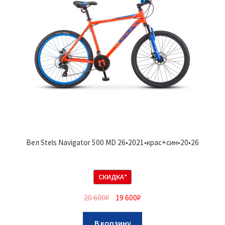
Вел Stels Navigator 500 MD 26•2021•крас+син•20•26
СКИДКА*
20 600
₽
19 600
₽
В корзину