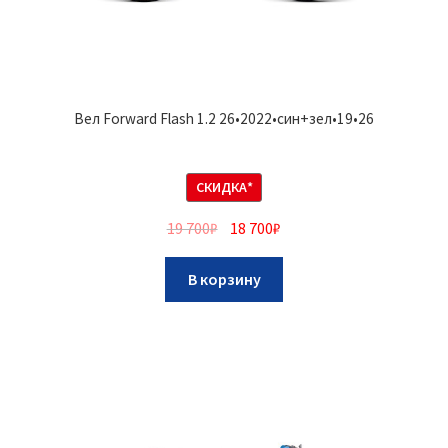
Вел Forward Flash 1.2 26•2022•син+зел•19•26
СКИДКА*
19 700
₽
18 700
₽
В корзину