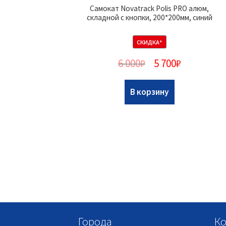
Самокат Novatrack Polis PRO алюм,
складной с кнопки, 200*200мм, синий
СКИДКА*
6 000
₽
5 700
₽
В корзину
Города
Ко