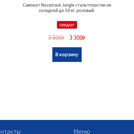
Самокат Novatrack Jungle сталь+пластик не
складной до 50 кг. розовый.
СКИДКА*
3 500
₽
3 300
₽
В корзину
нтакты
Меню