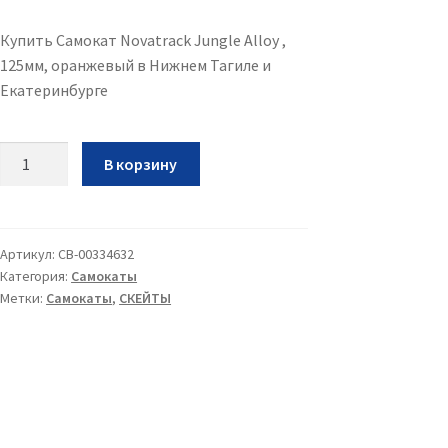
Купить Самокат Novatrack Jungle Alloy ,
125мм, оранжевый в Нижнем Тагиле и
Екатеринбурге
Количество
В корзину
Самокат
Novatrack
Jungle
Alloy
Артикул:
CB-00334632
Категория:
Самокаты
,
Метки:
Самокаты
,
СКЕЙТЫ
125мм,
оранжевый