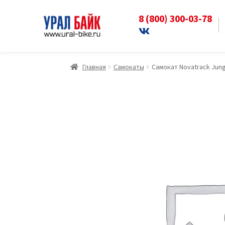
8 (800) 300-03-78
Перейти
Перейти
к
к
навигации
содержимому
Главная
Самокаты
Самокат Novatrack Jung