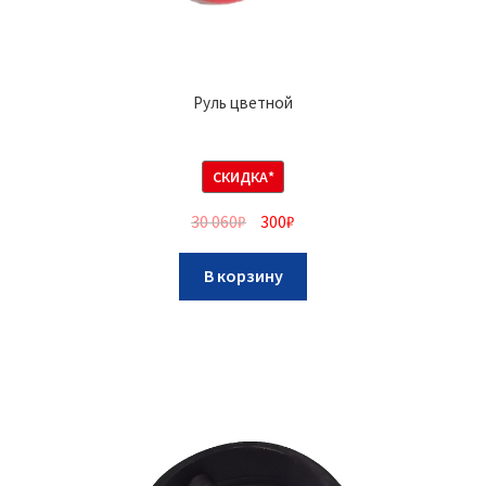
Руль цветной
СКИДКА*
30 060
₽
300
₽
В корзину