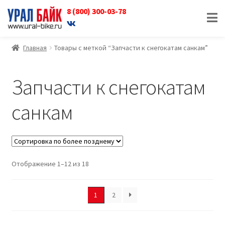
8 (800) 300-03-78
Перейти
Перейти
к
к
навигации
содержимому
Главная
Товары с меткой “Запчасти к снегокатам санкам”
Запчасти к снегокатам
санкам
Отображение 1–12 из 18
1
2