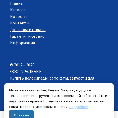
Главная
Каталог
Новости
Контакты
Доставка и оплата
Гарантия и сервис
Информация
© 2012 – 2026
ООО “УРАЛБАЙК”
Купить велосипеды, самокаты, запчасти для
велосипедов в Екатеринбурге. Все права
Мы используем cookie, Яндекс Метрику и другие
защищены.
технические инструменты для корректной работы сайта и
улучшения сервиса. Продолжая пользоваться сайтом, вы
Цены указанные на сайте действуют при
соглашаетесь с их использованием.
Подробнее
самовывозе велосипеда из розничных магазинов.
Понятно
0