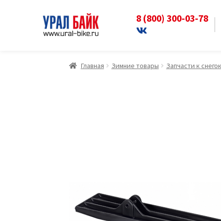
8 (800) 300-03-78
Перейти
Перейти
к
к
навигации
содержимому
Главная
Зимние товары
Запчасти к снего