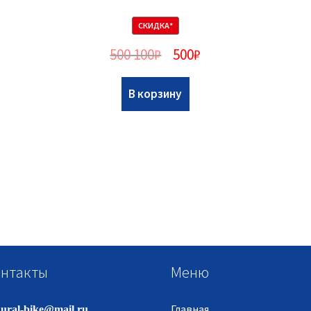
СКИДКА*
500 100
₽
500
₽
В корзину
нтакты
Меню
Главная
ural-bike@mail.ru