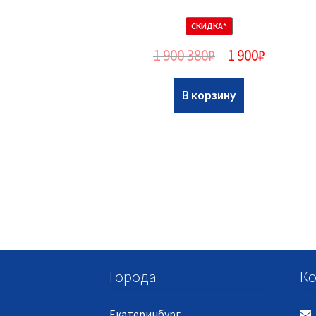
СКИДКА*
1 900 380
₽
1 900
₽
В корзину
Города
Ко
Екатеринбург