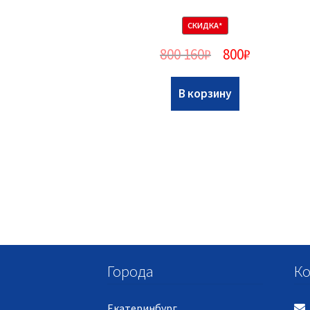
СКИДКА*
800 160
₽
800
₽
В корзину
Города
Ко
Екатеринбург