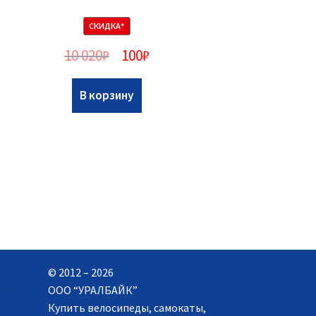
СКИДКА*
10 020
₽
100
₽
В корзину
© 2012 – 2026
ООО “УРАЛБАЙК”
Купить велосипеды, самокаты,