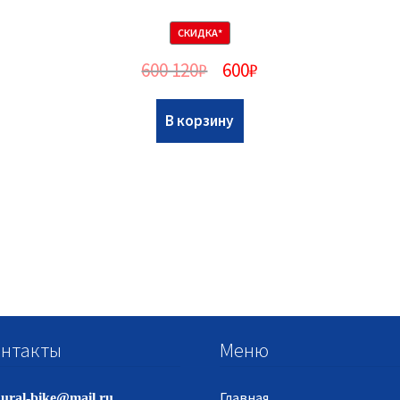
СКИДКА*
600 120
₽
600
₽
В корзину
нтакты
Меню
Главная
ural-bike@mail.ru