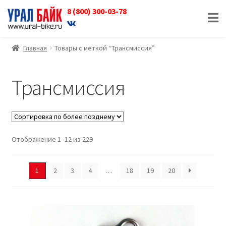
8 (800) 300-03-78
Перейти
Перейти
к
к
навигации
содержимому
Главная
Товары с меткой “Трансмиссия”
Трансмиссия
Отображение 1–12 из 229
1
2
3
4
…
18
19
20