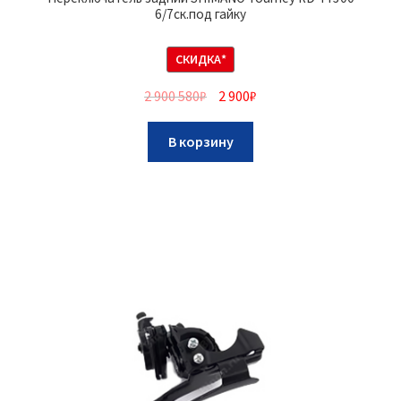
6/7ск.под гайку
СКИДКА*
2 900 580
₽
2 900
₽
В корзину