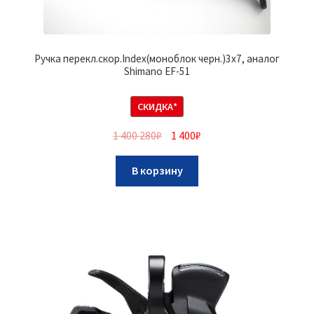
Ручка перекл.скор.Index(моноблок черн.)3х7, аналог
Shimano EF-51
СКИДКА*
1 400 280
₽
1 400
₽
В корзину