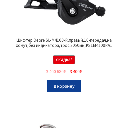
Шифтер Deore SL-M4100-R,правый,10-передач,на
хомут,без индикатора,трос 2050мм,KSLM4100RA1
СКИДКА*
3 400 680
₽
3 400
₽
В корзину