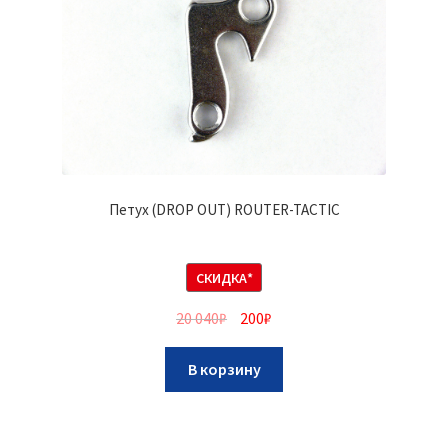
Петух (DROP OUT) ROUTER-TACTIC
СКИДКА*
20 040
₽
200
₽
В корзину