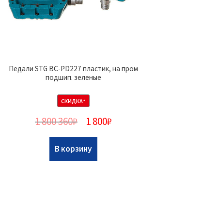
Педали STG BC-PD227 пластик, на пром
подшип. зеленые
СКИДКА*
1 800 360
₽
1 800
₽
В корзину