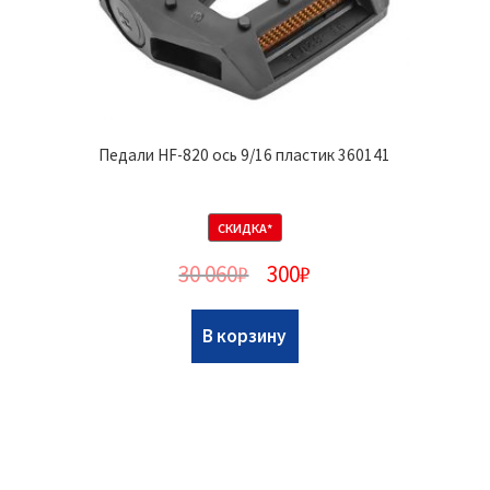
Педали HF-820 ось 9/16 пластик 360141
СКИДКА*
30 060
₽
300
₽
В корзину