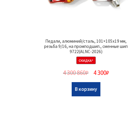
Педали, алюминий/сталь, 101×105х19 мм,
резьба 9/16, на промподшип., сменные шип
9722(ALNC-2026)
СКИДКА*
4 300 860
₽
4 300
₽
В корзину