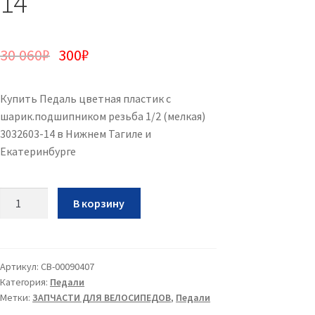
14
30 060
₽
300
₽
Купить Педаль цветная пластик с
шарик.подшипником резьба 1/2 (мелкая)
3032603-14 в Нижнем Тагиле и
Екатеринбурге
Количество
В корзину
Педаль
цветная
пластик
с
Артикул:
CB-00090407
Категория:
Педали
шарик.подшипником
Метки:
ЗАПЧАСТИ ДЛЯ ВЕЛОСИПЕДОВ
,
Педали
резьба