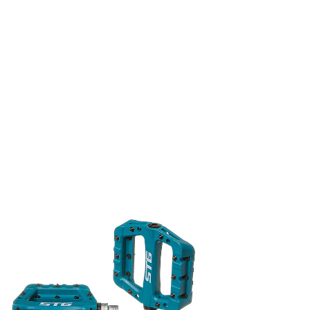
1/2
(мелкая)
3032603-
14