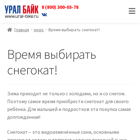
8 (800) 300-03-78
Перейти
Перейти
к
к
навигации
содержимому
Главная
news
Время выбирать снегокат!
Время выбирать
снегокат!
Зима приходит не только с холодами, но и со снегом.
Поэтому самое время приобрести снегокат для своего
ребёнка. Для малышей и подростков эта покупка самая
долгожданная!
Снегокат – это видоизменённые сани, основными
плюсом от которых является наличие передней лыжи,