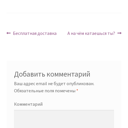
Навигация
Предыдущий:
Следующий:
Бесплатная доставка
А на чём катаешься ты?
по
записям
Добавить комментарий
Ваш адрес email не будет опубликован.
Обязательные поля помечены
*
Комментарий