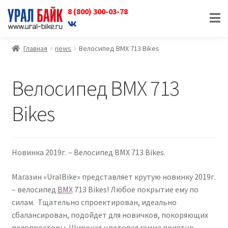
8 (800) 300-03-78
Перейти
Перейти
к
к
навигации
содержимому
Главная
news
Велосипед BMX 713 Bikes
Велосипед BMX 713
Bikes
Новинка 2019г. – Велосипед BMX 713 Bikes.
Магазин «UralBike» представляет крутую новинку 2019г.
– велосипед
BMX
713 Bikes! Любое покрытие ему по
силам. Тщательно спроектирован, идеально
сбалансирован, подойдет для новичков, покоряющих
велопросторы. Широкая цветовая гамма приятно