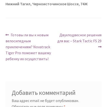
Нижний Тагил, Черноисточинское Шоссе, 74Ж
Навигация
Предыдущий:
Следующий:
Готовы ли вы к новым
Двухподвесное решения
велосипедным
для вас – Stark Tactic FS 29
по
приключениям? Novatrack
записям
Tiger Pro поможет вашему
ребенку их осуществить!
Добавить комментарий
Ваш адрес email не будет опубликован.
Обязательные поля помечены
*