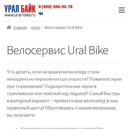
8 (800) 300-03-78
Перейти
Перейти
к
к
навигации
содержимому
Главная
news
Велосервис Ural Bike
Велосервис Ural Bike
Что делать, если на вашем велосипеде стали
некорректно переключаться скорости? Появился скрип
при торможении? Подозрительные звуки в
трансмиссии или тяжёлый ход педалей? Самый быстры
и выгодный вариант – привезти ваш велосипед в наш
сервисный центр! Обратившись к нашим механикам,
вы получаете:
Качественную диагностику и настройку