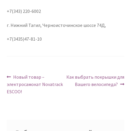
+7(343) 220-6002
г. Нижний Тагил, Черноисточинское шоссе 74Д,
+7(3435)47-81-10
Навигация
Предыдущий:
Следующий:
Новый товар –
Как выбрать покрышки для
электросамокат Novatrack
Вашего велосипеда?
по
ESCOO!
записям