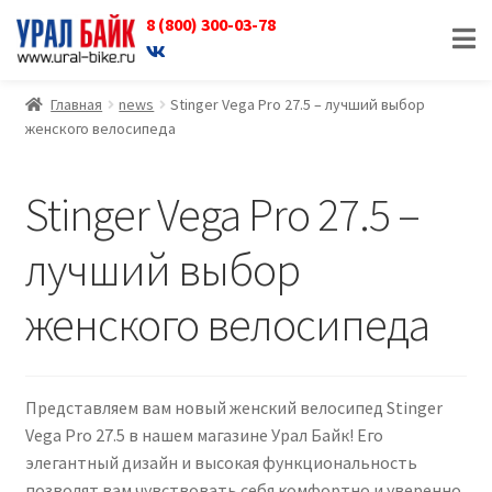
8 (800) 300-03-78
Перейти
Перейти
к
к
навигации
содержимому
Главная
news
Stinger Vega Pro 27.5 – лучший выбор
женского велосипеда
Stinger Vega Pro 27.5 –
лучший выбор
женского велосипеда
Представляем вам новый женский велосипед Stinger
Vega Pro 27.5 в нашем магазине Урал Байк! Его
элегантный дизайн и высокая функциональность
позволят вам чувствовать себя комфортно и уверенно