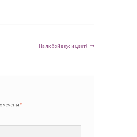
Следующий:
На любой вкус и цвет!
помечены
*