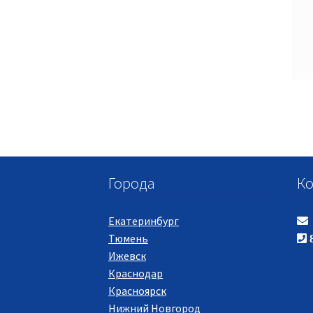
Города
Ко
Екатеринбург
Тюмень
8
Ижевск
Краснодар
Красноярск
Нижний Новгород