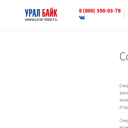
8 (800) 300-03-78
Перейти
Перейти
к
к
Главная
news
Совсем скоро!
навигации
содержимому
С
Скор
аль
кол
отд
Сле
Усп