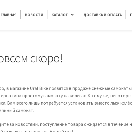
ГЛАВНАЯ
НОВОСТИ
КАТАЛОГ
ДОСТАВКА И ОПЛАТА
овсем скоро!
о, в магазине Ural Bike появятся в продаже снежные самокаты
тернатива простому самокату на колёсах. К тому же, некотор
ёса. Вам всего лишь потребуется установить вместо лыж колёс
ельный самокат.
дите за новостями, поступление товара ожидается в течение 
ейте купить подарок на Новый год!