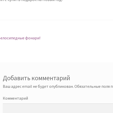
авигация
Предыдущий:
Велосипедные фонари!
о
аписям
Добавить комментарий
Ваш адрес email не будет опубликован.
Обязательные поля 
Комментарий