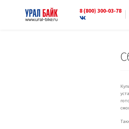
8 (800) 300-03-78
Перейти
Перейти
к
к
Главная
news
Сборка и настройка велоси
навигации
содержимому
С
Купи
уст
гото
смо
Такж