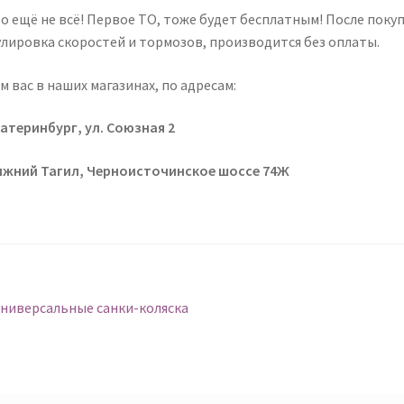
то ещё не всё! Первое ТО, тоже будет бесплатным! После поку
улировка скоростей и тормозов, производится без оплаты.
 вас в наших магазинах, по адресам:
катеринбург, ул. Союзная 2
Нижний Тагил, Черноисточинское шоссе 74Ж
авигация
Предыдущий:
Универсальные санки-коляска
о
аписям