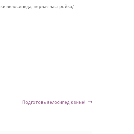
пки велосипеда, первая настройка/
Следующий:
Подготовь велосипед к зиме!