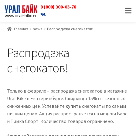
8 (800) 300-03-78
Перейти
Перейти
к
к
навигации
содержимому
Главная
news
Распродажа снегокатов!
Распродажа
снегокатов!
Только в феврале – распродажа снегокатов в магазине
Ural Bike в Екатеринбурге. Скидки до 15% от сезонных
сниженных цен. Успевайте
купить
снегокаты по самым
низким ценам. Акция распространяется на модели Барс
и Тимка Спорт. Количество товаров ограничено.
Акция действует в розничном магазине по адресу