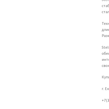
ста
ста
Тех
дли
Разм
Stel
обе
инт
свою
Куп
г. Е
+7(3