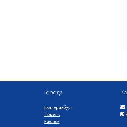
Города
Ко
Екатеринбург
Тюмень
8
Ижевск