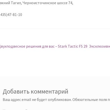
Нижний Тагил, Черноисточинское шоссе 74,
435)47-81-10
авигация
Предыдущий:
Следующий
вухподвесное решения для вас – Stark Tactic FS 29
Эксклюзивная
о
аписям
Добавить комментарий
Ваш адрес email не будет опубликован.
Обязательные поля 