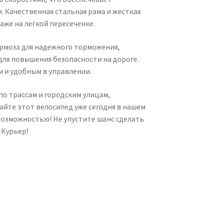
. Качественная стальная рама и жесткая
же на легкой пересеченке.
рмоза для надежного торможения,
для повышения безопасности на дороге.
им и удобным в управлении.
по трассам и городским улицам,
айте этот велосипед уже сегодня в нашем
возможностью! Не упустите шанс сделать
 Курьер!