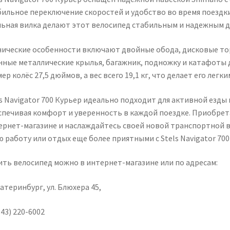
бильное переключение скоростей и удобство во время поездки
льная вилка делают этот велосипед стабильным и надежным да
нические особенности включают двойные обода, дисковые то
нные металлические крылья, багажник, подножку и катафоты 
ер колёс 27,5 дюймов, а вес всего 19,1 кг, что делает его легк
s Navigator 700 Курьер идеально подходит для активной езды 
спечивая комфорт и уверенность в каждой поездке. Приобрет
ернет-магазине и наслаждайтесь своей новой транспортной 
 работу или отдых еще более приятными с Stels Navigator 700
ить велосипед можно в интернет-магазине или по адресам:
катеринбург, ул. Блюхера 45,
43) 220-6002