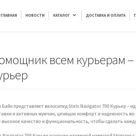
ГЛАВНАЯ
НОВОСТИ
КАТАЛОГ
ДОСТАВКА И ОПЛАТА
tels Navigator 700 Курьер
омощник всем курьерам – St
урьер
 Байк представляет велосипед Stels Navigator 700 Курьер – 
тавки и активных мужчин, ценящих комфорт и надежность во в
е высокое качество и функциональность, чтобы сделать кажду
ls Navigator 700 Курьер оснащен надежной навеской Shimano с