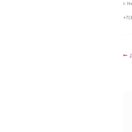
г. 
+7(3
Н
Д
п
з