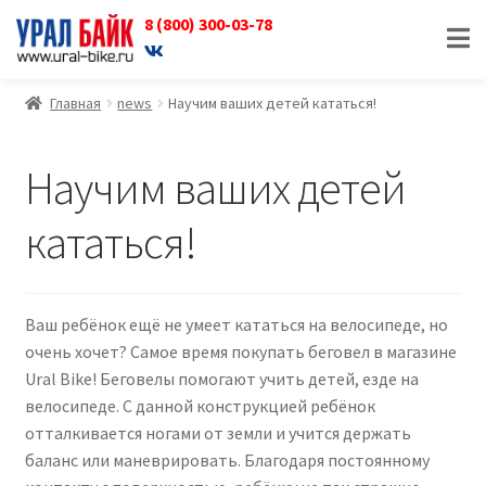
8 (800) 300-03-78
Перейти
Перейти
к
к
навигации
содержимому
Главная
news
Научим ваших детей кататься!
Научим ваших детей
кататься!
Ваш ребёнок ещё не умеет кататься на велосипеде, но
очень хочет? Самое время покупать беговел в магазине
Ural Bike! Беговелы помогают учить детей, езде на
велосипеде. С данной конструкцией ребёнок
отталкивается ногами от земли и учится держать
баланс или маневрировать. Благодаря постоянному