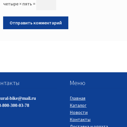
четыре × пять =
нтакты
Меню
Главная
ural-bike@mail.ru
Каталог
-800-300-03-78
Новости
Контакты
Доставка и оплата