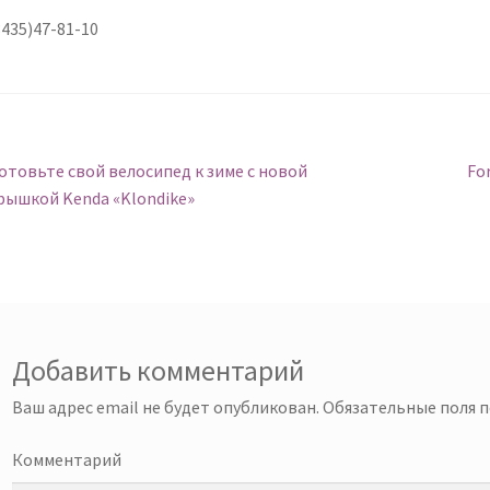
435)47-81-10
авигация
Предыдущий:
Сл
отовьте свой велосипед к зиме с новой
Fo
рышкой Kenda «Klondike»
о
аписям
Добавить комментарий
Ваш адрес email не будет опубликован.
Обязательные поля 
Комментарий