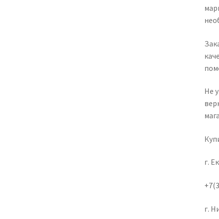
марш
нео
Зака
кач
пом
Не 
вер
маг
Куп
г. Е
+7(3
г. 