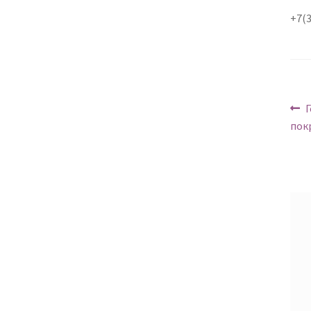
+7(3
Н
Г
пок
п
з