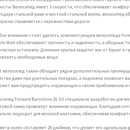
рости. Велосипед имеет 3 скорости, что обеспечивает комфорт
годаря стальной раме и жесткой стальной вилке, велосипед о
красно справляется с неровностями дороги.
бое внимание стоит уделить комплектующим велосипеда Forwar
ble Wall обеспечивают прочность и надежность, а ободные т
опасную остановку. Длинные крылья защитят вас от брызг и гр
евозить необходимые вещи.
т велосипед также обладает рядом дополнительных преимущ
бство даже при длительных поездках, а подножка позволит в
ожет вам предупредить окружающих о своем приближении и п
сипед Forward Barcelona 26 3.0 специально разработан для ж
товой гамму привлекут внимание окружающих. Благодаря опт
ально подходит для женской анатомии, обеспечивая комфортну
метр колес составляет 26 дюймов, что делает его идеальным д