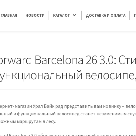
ГЛАВНАЯ
НОВОСТИ
КАТАЛОГ
ДОСТАВКА И ОПЛАТА
 Стильный и функциональный велосипед для женщин
orward Barcelona 26 3.0: С
ункциональный велосипе
рнет-магазин Урал Байк рад представить вам новинку – велоси
льный и функциональный велосипед станет незаменимым спутн
ложным маршрутам в лесу.
ward Barcelona 3.0 оборудован трансмиссией планетарного ти