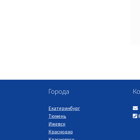
Города
Ко
Екатеринбург
Тюмень
8
Ижевск
Краснодар
Красноярск