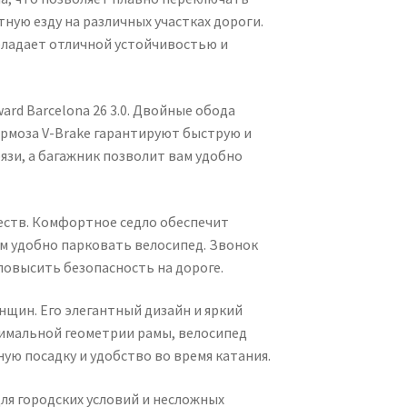
ную езду на различных участках дороги.
бладает отличной устойчивостью и
d Barcelona 26 3.0. Двойные обода
ормоза V-Brake гарантируют быструю и
язи, а багажник позволит вам удобно
еств. Комфортное седло обеспечит
ам удобно парковать велосипед. Звонок
овысить безопасность на дороге.
енщин. Его элегантный дизайн и яркий
имальной геометрии рамы, велосипед
ю посадку и удобство во время катания.
ля городских условий и несложных