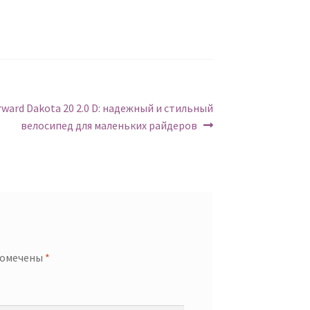
едующий:
rward Dakota 20 2.0 D: надежный и стильный
велосипед для маленьких райдеров
помечены
*