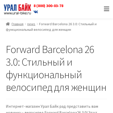
8 (800) 300-03-78
Перейти
Перейти
к
к
навигации
содержимому
Главная
news
Forward Barcelona 26 3.0: Стильный и
функциональный велосипед для женщин
Forward Barcelona 26
3.0: Стильный и
функциональный
велосипед для женщин
Интернет-магазин Урал Байк рад представить вам
новинку – велосипед Forward Barcelona26 3.0! Этот