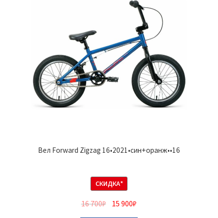
Вел Forward Zigzag 16•2021•син+оранж••16
СКИДКА*
16 700
₽
15 900
₽