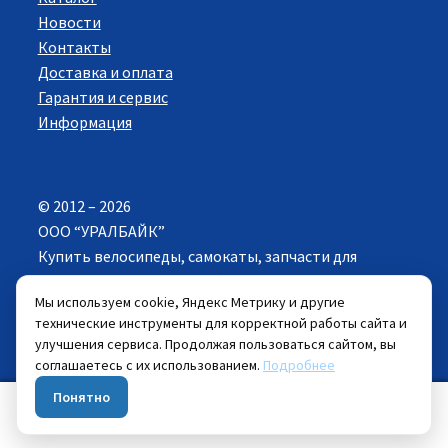
Новости
Контакты
Доставка и оплата
Гарантия и сервис
Информация
© 2012 – 2026
ООО “УРАЛБАЙК”
Купить велосипеды, самокаты, запчасти для
велосипедов в Екатеринбурге. Все права
Мы используем cookie, Яндекс Метрику и другие
защищены.
технические инструменты для корректной работы сайта и
улучшения сервиса. Продолжая пользоваться сайтом, вы
Цены указанные на сайте действуют при
соглашаетесь с их использованием.
Подробнее
самовывозе велосипеда из розничных магазинов.
Понятно
0
Искать:
Поиск