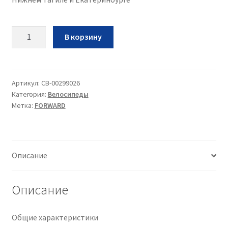
Количество
В корзину
Вел
Forward
Barrio
16•2021•бирюзовый••16
Артикул:
CB-00299026
Категория:
Велосипеды
Метка:
FORWARD
Описание
Описание
Общие характеристики