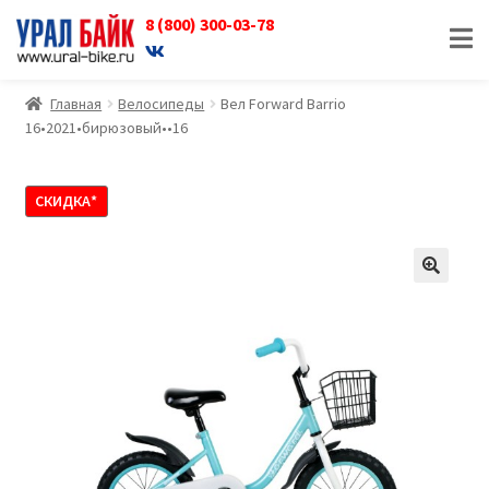
8 (800) 300-03-78
Перейти
Перейти
к
к
навигации
содержимому
Главная
Велосипеды
Вел Forward Barrio
16•2021•бирюзовый••16
СКИДКА*
🔍