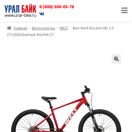
8 (800) 300-03-78
Перейти
Перейти
к
к
навигации
содержимому
Главная
Велосипеды
WELT
Вел Welt Rocket HD 1.0
27•2026•Damask Red•M•27
🔍