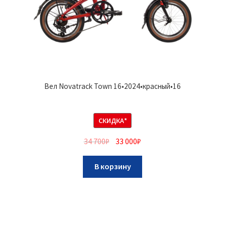
Вел Novatrack Town 16•2024•красный•16
СКИДКА*
34 700
₽
33 000
₽
В корзину