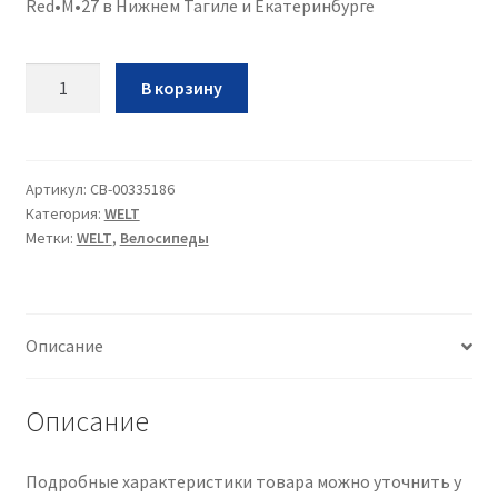
Red•M•27 в Нижнем Тагиле и Екатеринбурге
Количество
В корзину
Вел
Welt
Rocket
HD
Артикул:
CB-00335186
Категория:
WELT
1.0
Метки:
WELT
,
Велосипеды
27•2026•Damask
Red•M•27
Описание
Описание
Подробные характеристики товара можно уточнить у