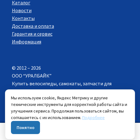
Каталог
Новости
Контакты
Доставка и оплата
Гарантия и сервис
Информация
© 2012 – 2026
ООО “УРАЛБАЙК”
Купить велосипеды, самокаты, запчасти для
велосипедов в Екатеринбурге. Все права
Мы используем cookie, Яндекс Метрику и другие
защищены.
технические инструменты для корректной работы сайта и
улучшения сервиса. Продолжая пользоваться сайтом, вы
Цены указанные на сайте действуют при
соглашаетесь с их использованием.
Подробнее
самовывозе велосипеда из розничных магазинов.
Понятно
0
Искать:
Поиск