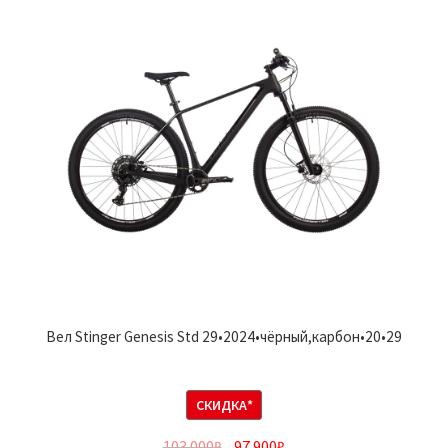
Вел Stinger Genesis Std 29•2024•чёрный,карбон•20•29
СКИДКА*
103 000
₽
97 900
₽