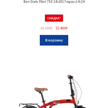
Вел Stels Pilot 750 24•2017•крас•14•24
СКИДКА*
16 200
₽
15 400
₽
В корзину