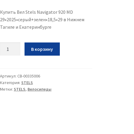
Купить Вел Stels Navigator 920 MD
29•2025•серый+зелен•18,5•29 в Нижнем
Тагиле и Екатеринбурге
Количество
В корзину
Вел
Stels
Navigator
920
Артикул:
CB-00335006
Категория:
STELS
MD
Метки:
STELS
,
Велосипеды
29•2025•серый+зелен•18,5•29