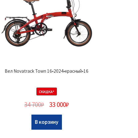
Вел Novatrack Town 16•2024•красный•16
СКИДКА*
34 700
₽
33 000
₽
В корзину