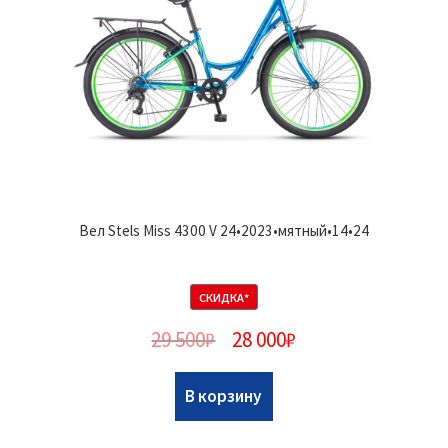
Вел Stels Miss 4300 V 24•2023•мятный•14•24
СКИДКА*
29 500
₽
28 000
₽
В корзину