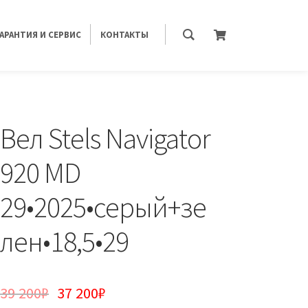
ГАРАНТИЯ И СЕРВИС
КОНТАКТЫ
Вел Stels Navigator
920 MD
29•2025•серый+зе
лен•18,5•29
39 200
₽
37 200
₽