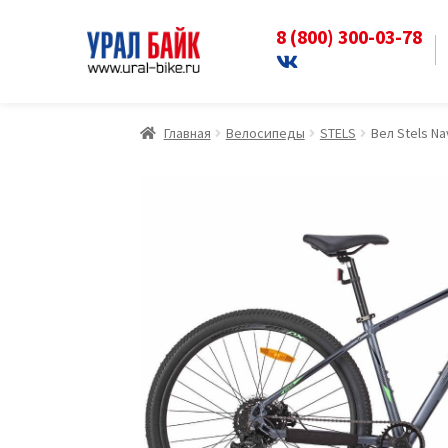
8 (800) 300-03-78
Перейти
Перейти
к
к
навигации
содержимому
Главная
Велосипеды
STELS
Вел Stels N