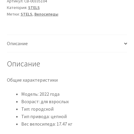
375
Артикул:
CB-00335104
Категория:
STELS
28•2024•мятный•20•28
Метки:
STELS
,
Велосипеды
Описание
Описание
Общие характеристики
Модель: 2022 года
Возраст: для взрослых
Тип: городской
Тип привода: цепной
Вес велосипеда: 17.47 кг