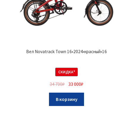
Вел Novatrack Town 16•2024•красный•16
СКИДКА*
34 700
₽
33 000
₽
В корзину