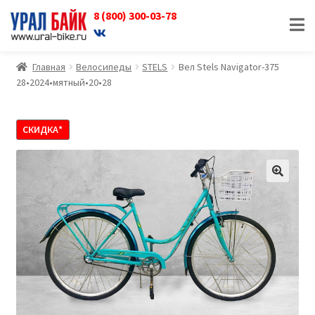
8 (800) 300-03-78
Перейти
Перейти
к
к
навигации
содержимому
Главная
Велосипеды
STELS
Вел Stels Navigator-375
28•2024•мятный•20•28
СКИДКА*
🔍