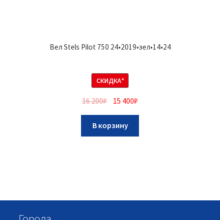
Вел Stels Pilot 750 24•2019•зел•14•24
СКИДКА*
16 200
₽
15 400
₽
В корзину
Города