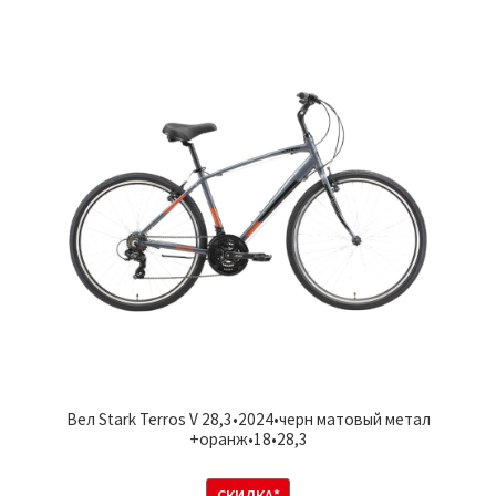
Вел Stark Terros V 28,3•2024•черн матовый метал
+оранж•18•28,3
СКИДКА*