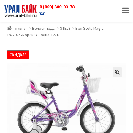
8 (800) 300-03-78
Перейти
Перейти
к
к
навигации
содержимому
Главная
Велосипеды
STELS
Вел Stels Magic
18•2025•морская волна•12•18
СКИДКА*
🔍