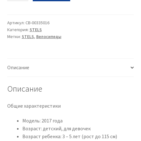
Stels
Magic
18•2025•морская
Артикул:
CB-00335016
Категория:
STELS
волна•12•18
Метки:
STELS
,
Велосипеды
Описание
Описание
Общие характеристики
Модель: 2017 года
Возраст: детский, для девочек
Возраст ребенка: 3 – 5 лет (рост до 115 см)